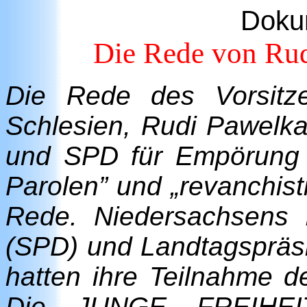
Doku
Die Rede von Rud
Die Rede des Vorsitz
Schlesien, Rudi Pawelka,
und SPD für Empörung g
Parolen” und „revanchis
Rede. Niedersachsens I
(SPD) und Landtagsprä
hatten ihre Teilnahme d
Die JUNGE FREIHEIT