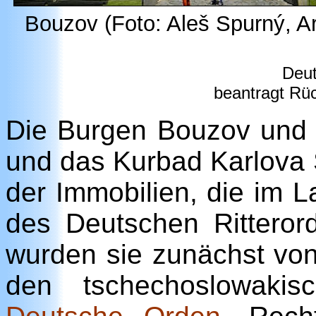
Bouzov (Foto: Aleš Spurný, A
Deu
beantragt Rü
Die Burgen Bouzov und 
und das Kurbad Karlova 
der Immobilien, die im L
des Deutschen Rittero
wurden sie zunächst vo
den tschechoslowakis