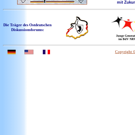
mit Zukun
Die Träger des Ostdeutschen
Diskussionsforums:
Junge Generat
im BdV NR
Copyright 