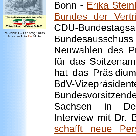
Bonn -
Erika Stein
Bundes der Vertr
CDU-Bundesta
7
0 Jahre LO
Landesgr
.
NRW
Bundesausschus
für weitere Infos
hie
r
klicken
Neuwahlen des P
für das Spitzenam
hat das Präsidiu
BdV-Vizepräside
Bundesvorsitzend
Sachsen in Deu
Interview mit Dr. 
schafft neue Per