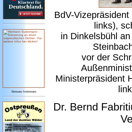
BdV-Vizepräsident 
links), s
in Dinkelsbühl an
Steinbac
vor der Sch
Außenminist
Ministerpräsident H
lin
Hermann Sudermann
Dr. Bernd Fabrit
Ve