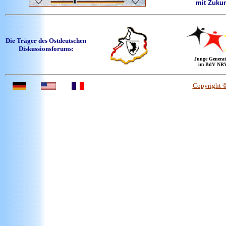
mit Zukun
Die Träger des Ostdeutschen
Diskussionsforums:
Junge Generat
im BdV NR
Copyright 