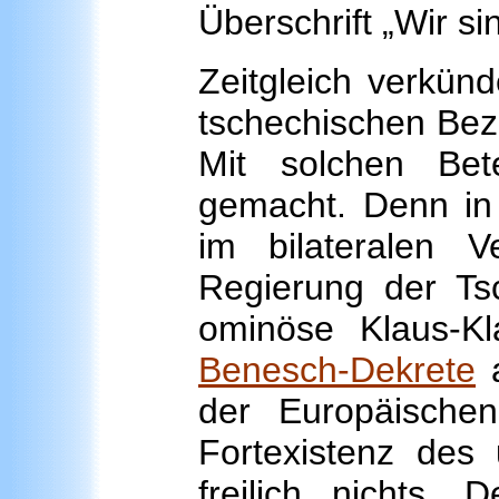
Überschrift „Wir s
Zeitgleich verkünd
tschechischen Bezi
Mit solchen Bete
gemacht. Denn in 
im bilateralen V
Regierung der Ts
ominöse Klaus-K
Benesch-Dekrete
a
der Europäische
Fortexistenz des
freilich nichts.