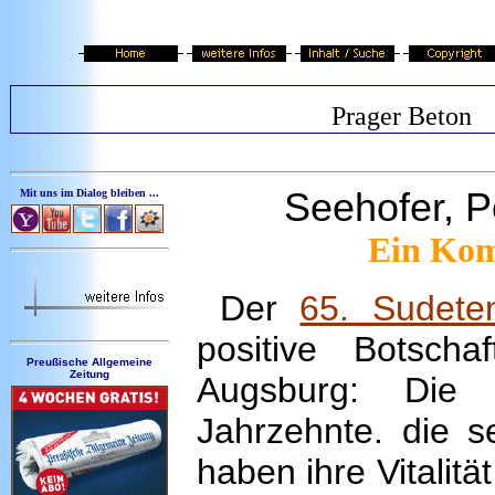
Prager Beton
Seehofer, P
Mit uns im Dialog bleiben ...
Ein Kom
Der
65. Sudete
positive Botscha
Preußische Allgemeine
Zeitung
Augsburg: Die 
Jahrzehnte. die s
haben ihre Vitalit