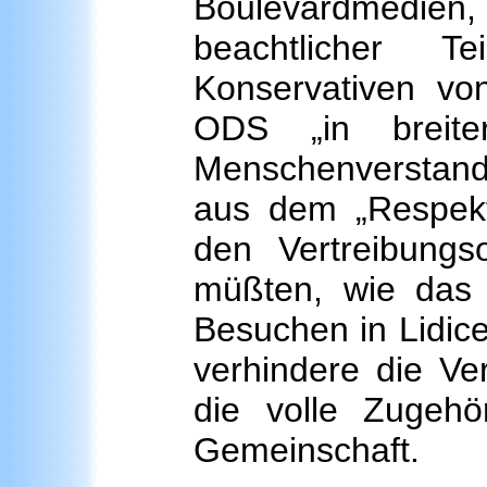
Boulevardmedi
beachtlicher T
Konservativen von
ODS „in breit
Menschenverstand"
aus dem „Respekt
den Vertreibung
müßten, wie das d
Besuchen in Lidice
verhindere die Ve
die volle Zugehör
Gemeinschaft.