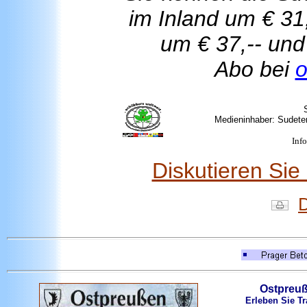
im Inland um € 31
um € 37,-- und
Abo bei
o
S
Medieninhaber: Sudete
Info
Diskutieren Si
D
Ostpreu
Erleben Sie Tr