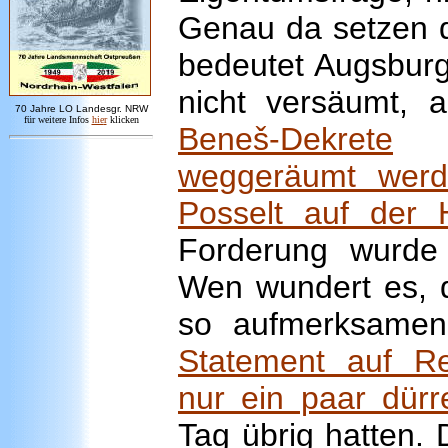
Genau da setzen d
bedeutet Augsburg
nicht versäumt, 
7
0 Jahre LO
Landesgr
.
NRW
für weitere Infos
hie
r
klicken
Beneš-Dekrete
hi
weggeräumt werd
Posselt auf der 
Forderung wurde
Wen wundert es, d
so aufmerksam
Statement auf Re
nur ein paar dürr
Tag übrig hatten. 