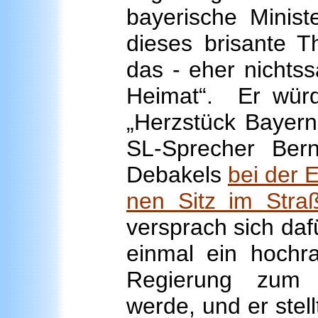
bayerische Minist
dieses brisante T
das - eher nichts
Heimat“. Er würd
„Herzstück Bayern
SL-Sprecher Ber
Debakels
bei der 
nen Sitz im Stra
versprach sich da
einmal ein hochra
Regierung zum
werde, und er stel