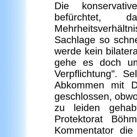
Die konservativ
befürchtet,
Mehrheitsverhältn
Sachlage so schne
werde kein bilate
gehe es doch um 
Verpflichtung". S
Abkommen mit De
geschlossen, obwoh
zu leiden gehab
Protektorat Bö
Kommentator die 