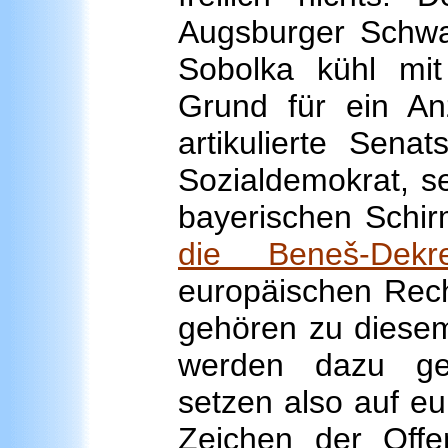
Augsburger Schwab
Sobolka kühl mi
Grund für ein An
artikulierte Sena
Sozialdemokrat, s
bayerischen Schirm
die Beneš-­Dekr
europäischen Recht
gehören zu diesem
werden dazu geh
setzen also auf e
Zeichen der Offe