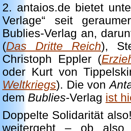
2. antaios.de bietet unt
Verlage“ seit geraum
Bublies-Verlag an, daru
(
Das Dritte Reich
), S
Christoph Eppler (
Erzie
oder Kurt von Tippelski
Weltkriegs
). Die von
Ant
dem
Bublies
-Verlag
ist 
Doppelte Solidarität also
weitergeht – ob also 