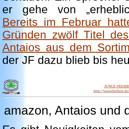
er gehe von „erhebli
Bereits im Februar ha
Gründen zwölf Titel des
Antaios aus dem Sortim
der JF dazu blieb bis he
JUNGE FREIHEI
http://jungefreiheit.d
amazon, Antaios
und
d