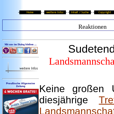
Reaktionen
Sudetend
Mit uns im Dialog bleiben ...
Landsmannschaft
Preußische Allgemeine
Keine großen 
Zeitung
diesjährige
Tr
Landsmann