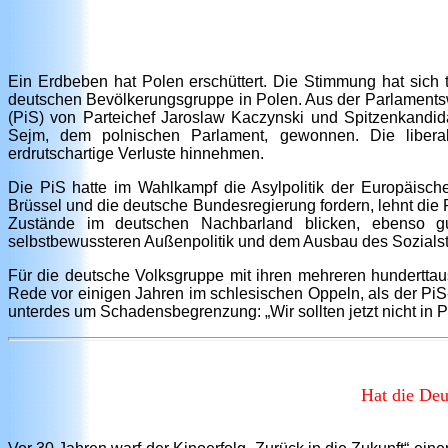
Ein Erdbeben hat Polen erschüttert. Die Stimmung hat sich 
deutschen Bevölkerungsgruppe in Polen. Aus der Parlamentsw
(PiS) von Parteichef Jaroslaw Kaczynski und Spitzenkandid
Sejm, dem polnischen Parlament, gewonnen. Die liberal
erdrutschartige Verluste hinnehmen.
Die PiS hatte im Wahlkampf die Asylpolitik der Europäisch
Brüssel und die deutsche Bundesregierung fordern, lehnt die P
Zustände im deutschen Nachbarland blicken, ebenso g
selbstbewussteren Außenpolitik und dem Ausbau des Sozialst
Für die deutsche Volksgruppe mit ihren mehreren hundertta
Rede vor einigen Jahren im schlesischen Oppeln, als der PiS-P
unterdes um Schadensbegrenzung: „Wir sollten jetzt nicht in P
Hat die Deu