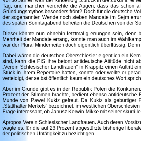
Vor 30 Jahren warf der Kinoerfolg „Zurück in die Zukunft“ ei
Tag, und mancher verdrehte die Augen, dass das schon all
Gründungsmythos besonders frönt? Doch für die deutsche Volks
der sogenannten Wende noch sieben Mandate im Sejm errunge
des späten Sonntagabend befreiten die Deutschen von der Sor
Dieser könnte nun ohnehin letztmalig errungen sein, denn 
Mehrheit der Mandate errang, konnte man auch im Wahlkampf
war der Plural Minderheiten doch eigentlich überflüssig. Denn
Dabei wären die deutschen Oberschlesier eigentlich ein Kernk
sind, kann die PiS ihre betont antideutsche Attitüde nicht 
„Verein Schlesischer Landfrauen“ in Krappitz einen Auftritt 
Stück in ihrem Repertoire hatten, konnte oder wollte er ger
verteidigt, der selbst öffentlich kaum ein deutsches Wort sprich
Aber im Grunde gibt es in der Republik Polen die Konkurr
Prozent der Stimmen brachte, bedient ebenso antideutsche R
Munde von Pawel Kukiz gefreut. Da Kukiz als gebürtiger 
„Statthalter Merkels“ bezeichnet, im westlichen Oberschlesi
Frage interessant, ob Janusz Korwin-Mikke mit seiner skurril
Apropos Verein Schlesischer Landfrauen. Auch deren Vorsitz
wagte es, für die auf 23 Prozent abgestürzte bisherige libera
der politischen Untätigkeit zu bezichtigen.