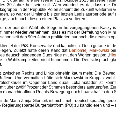
nen Blick darauf, wie die Welt am 21. Oktober 2015 aussehen sol
es 30 Jahre her sein soll. Wen wundert es da, dass die De
gruppe in der Republik Polen scheint die Zukunft weiterhin ve
n, so war der Umfang bis zur letzten Legislaturperiode auf e
ge, auch noch diesen einen Platz zu verlieren.
bei der aus der Wahl als Siegerin hervorgegangenen Kaczynski
 immer wieder vernehmen, dass es mit der Befreiung von Mind
 schon seit den 90er Jahren profitierten nur noch die deutsch o
lientel der PiS. Konservativ und katholisch. Doch gerade in d
ablegen. Zuletzt hatte deren Kandidat
Bartlomiej Markowski
bei
eines deutsch singenden Duos rüde mit den Worten gestört: „
Hier
ade in Wahlkampfzeiten nicht hinnehmen. Die Deutschsprachigke
t.
enz zwischen Rechts und Links ohnehin kaum mehr. Die Bewe
eflexe. Und vermutlich hätte sich Markowski in Krappitz wohl 
Patschkauer im Oppelner Land quasi Lokalmatador ist, konnt
en mit über zwölf Prozent der Stimmen besonders auftrumpfen. Z
len monarchieaffinen Rechts-Bewegung noch haarschaft in den S
ende Maria Zmija-Glombik ist nicht mehr deutschsprachig, jedo
le Regierungspartei Bürgerplattform (PO) zu kandidieren und – 