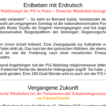
Erdbeben
mit
Erdrutsch
Wahltriumpf der PiS in Polen – Deutsche Minderheit besorgt
total verändert.“ – So sieht es Bernard Gaida, Vorsitzender 
ahl am vergangenen Sonntag ist die nationalkonservative Part
atin Beata Szydlo als Siegerin hervorgegangen und hat soga
konservative Bürgerplattform der bisherigen Regierungs
en Union scharf kritisiert. Eine Zwangsquote zur Aufnahme 
artei strikt ab. Das kam bei den polnischen Wählern, die ebenso
ut an wie die Forderung nach einer moralischen Erneue
aates.
usend Angehörigen hat der PiS-Wahlsieg möglicherweise bitter
arteichef frontal die deutsche Volksgruppe angriff. Sie habe „
anik geraten. Eine 180-Grad-Wende wird es auch von der PiS nic
Vergangene
Zukunft
tsche Minderheit bei der Parlamentswahl Schadensbegrenzun
von Edmund Pander