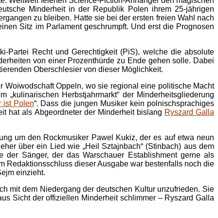
lte. Weltweit feierten Science-Fiction-Anhänger den magischen
utsche Minderheit in der Republik Polen ihrem 25-jährigen
rgangen zu bleiben. Hatte sie bei der ersten freien Wahl nach
inen Sitz im Parlament geschrumpft. Und erst die Prognosen
-Partei Recht und Gerechtigkeit (PiS), welche die absolute
erheiten von einer Prozenthürde zu Ende gehen solle. Dabei
ptierenden Oberschlesier von dieser Möglichkeit.
er Woiwodschaft Oppeln, wo sie regional eine politische Macht
m „kulinarischen Herbstjahrmarkt“ der Minderheitsgliederung
 ist Polen
“. Dass die jungen Musiker kein polnischsprachiges
it hat als Abgeordneter der Minderheit bislang
Ryszard Galla
gung um den Rockmusiker Pawel Kukiz, der es auf etwa neun
eher über ein Lied wie „Heil Sztajnbach“ (Stinbach) aus dem
e der Sänger, der das Warschauer Establishment gerne als
um Redaktionsschluss dieser Ausgabe war bestenfalls noch die
ejm einzieht.
ch mit dem Niedergang der deutschen Kultur unzufrieden. Sie
aus Sicht der offiziellen Minderheit schlimmer – Ryszard Galla