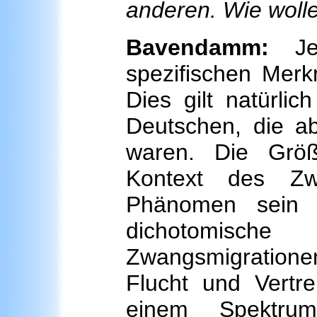
anderen. Wie woll
Bavendamm:
Jed
spezifischen Merk
Dies gilt natürlic
Deutschen, die ab
waren. Die Größ
Kontext des Zw
Phänomen sein 
dichotomisc
Zwangsmigrationen
Flucht und Vertr
einem Spektru