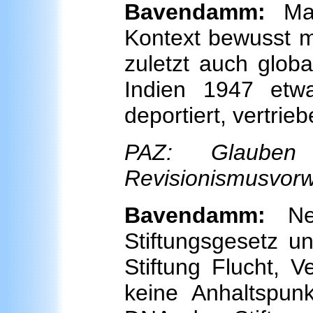
Bavendamm:
Man
Kontext bewusst m
zuletzt auch globa
Indien 1947 etw
deportiert, vertrie
PAZ: Glaube
Revisionismusvorw
Bavendamm:
Nei
Stiftungsgesetz un
Stiftung Flucht, V
keine Anhaltspun