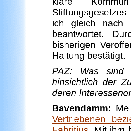
klare Kommun
Stiftungsgesetzes
ich gleich nach
beantwortet. Du
bisherigen Veröffe
Haltung bestätigt.
PAZ: Was sind 
hinsichtlich der 
deren Interesseno
Bavendamm:
Mein
Vertriebenen bez
Fabritius
. Mit ihm 