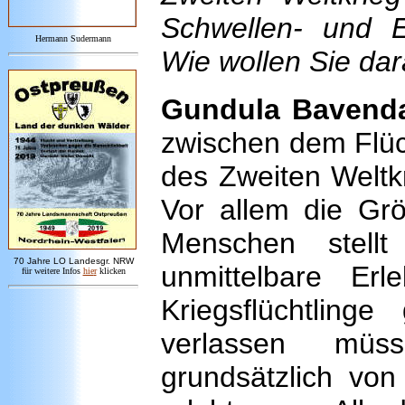
Schwellen- und En
Hermann Sudermann
Wie wollen Sie dar
Gundula Bavend
zwischen dem Flüc
des Zweiten Weltkr
Vor allem die Gr
Menschen stell
7
0 Jahre LO
Landesgr
.
NRW
unmittelbare Er
für weitere Infos
hie
r
klicken
Kriegsflüchtling
verlassen müss
grundsätzlich vo