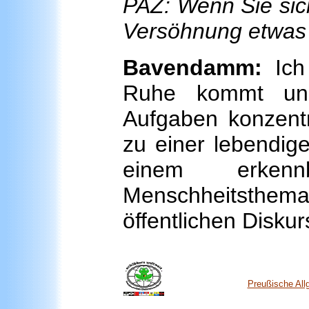
PAZ: Wenn Sie sich 
Versöhnung etwas
Bavendamm:
Ich
Ruhe kommt und
Aufgaben konzentri
zu einer lebendigen
einem erken
Menschheitsth
öffentlichen Diskur
Preußische All