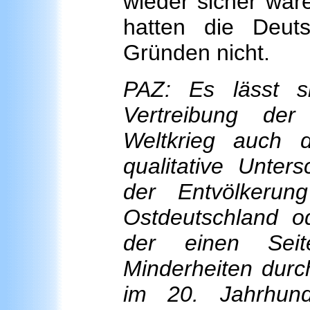
wieder sicher war
hatten die Deu
Gründen nicht.
PAZ: Es lässt si
Vertreibung de
Weltkrieg auch d
qualitative Unter
der Entvölkerun
Ostdeutschland o
der einen Seit
Minderheiten durc
im 20. Jahrhund