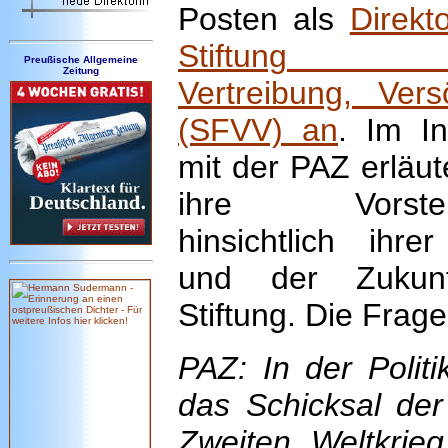
Posten als
Direkt
Stiftung Fl
Preußische Allgemeine
Zeitung
Vertreibung, Ver
(SFVV) an
. Im In
mit der PAZ erläut
ihre Vorstell
hinsichtlich ihrer
und der Zukun
Stiftung. Die Frage
PAZ: In der Politi
das Schicksal de
Zweiten Weltkrie