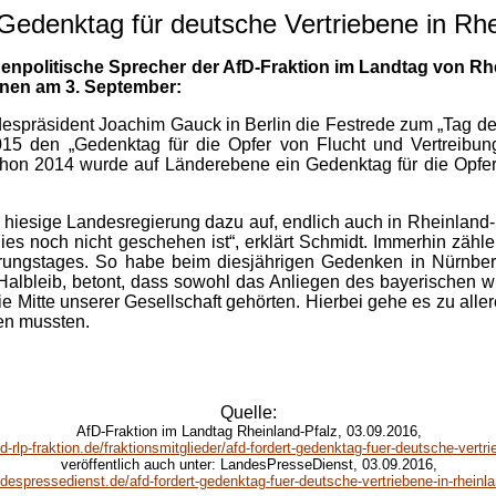
 Gedenktag für deutsche Vertriebene in Rhe
enenpolitische Sprecher der AfD-Fraktion im Landtag von Rh
enen am 3. September:
espräsident Joachim Gauck in Berlin die Festrede zum „Tag d
015 den „Gedenktag für die Opfer von Flucht und Vertreibun
 Schon 2014 wurde auf Länderebene ein Gedenktag für die Opfe
ie hiesige Landesregierung dazu auf, endlich auch in Rheinlan
ies noch nicht geschehen ist“, erklärt Schmidt. Immerhin zäh
rungstages. So habe beim diesjährigen Gedenken in Nürnberg
 Halbleib, betont, dass sowohl das Anliegen des bayerischen
die Mitte unserer Gesellschaft gehörten. Hierbei gehe es zu all
en mussten.
Quelle:
AfD-Fraktion im Landtag Rheinland-Pfalz
, 03.09.2016,
-rlp-fraktion.de/fraktionsmitglieder/afd-fordert-gedenktag-fuer-deutsche-vertri
veröffentlich auch unter: LandesPresseDienst, 03.09.2016,
espressedienst.de/afd-fordert-gedenktag-fuer-deutsche-vertriebene-in-rheinla