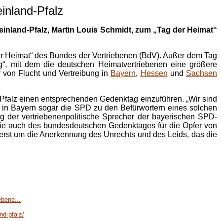
inland-Pfalz
einland-Pfalz,
Martin Louis Schmidt
, zum „Tag der Heimat“
er Heimat“ des Bundes der Vertriebenen (BdV). Außer dem Tag
g“, mit dem die deutschen Heimatvertriebenen eine größere
r von Flucht und Vertreibung in
Bayern
,
Hessen
und
Sachsen
d-Pfalz einen entsprechenden Gedenktag einzuführen. „Wir sind
le in Bayern sogar die SPD zu den Befürwortern eines solchen
 der vertriebenenpolitische Sprecher der bayerischen SPD-
 wie auch des bundesdeutschen Gedenktages für die Opfer von
ererst um die Anerkennung des Unrechts und des Leids, das die
ebene...
nd-pfalz/