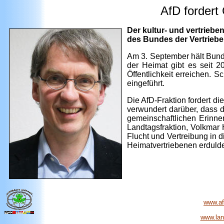
AfD fordert
Der kultur- und vertrieb
des Bundes der Vertrieb
Am 3. September hält Bund
der Heimat gibt es seit 2
Öffentlichkeit erreichen.
eingeführt.
Die AfD-Fraktion fordert d
verwundert darüber, dass d
gemeinschaftlichen Erinne
Landtagsfraktion, Volkmar
Flucht und Vertreibung in 
Heimatvertriebenen erduld
www.afd
www.land