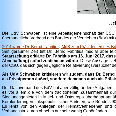
Ud
Die UdV Schwaben ist eine Arbeitsgemeinschaft der CSU 
überparteiliche Verband des Bundes der Vertrieben (BdV) mi
2014 wurde Dr. Bernd Fabritius, MdB zum Präsidenten des B
Seit geraumer Zeit tritt Dr. Bernd Fabritius medial aber l
Staatszeitung erklärte Dr. Fabritius am 16. Juni 2017, d
Abschaffung) sofort zustimmen würde
. Diese Aussage ste
der CSU, das sich gegen „jegliche Relativierungsversuche“ d
Als UdV Schwaben kritisieren wir zudem, dass Dr. Bernd Fa
als Privatperson äußert, sondern demnach auch als Präsid
Der Dachverband des BdV hat aber völlig andere Aufgaben, 
es vor allem die von dem traditionellen Zusammenhalt du
Siedlungsgebieten in Mittel- und Osteuropa überhaupt annäh
Kernforderungen linkspopulistischer Parteien, wie Bündnis 90/
Es lenkt von den Anliegen der Heimatvertriebenen und
Verbandsstrukturen ohnehin nur sehr wenig Gehör finden.