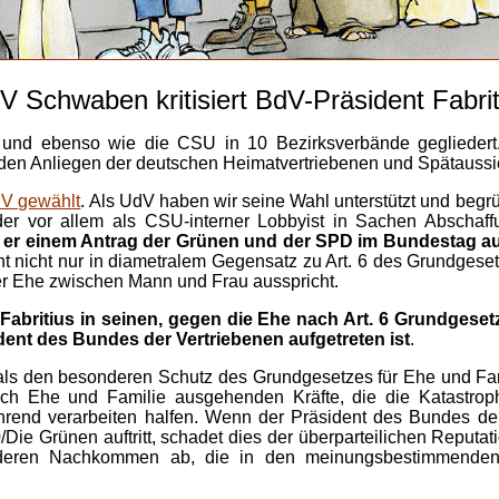
V Schwaben kritisiert BdV-Präsident Fabrit
und ebenso wie die CSU in 10 Bezirksverbände gegliedert.
t den Anliegen der deutschen Heimatvertriebenen und Spätaus
dV gewählt
. Als UdV haben wir seine Wahl unterstützt und begrü
eider vor allem als CSU-interner Lobbyist in Sachen Abschaff
ass er einem Antrag der Grünen und der SPD im Bundestag auf
ht nicht nur in diametralem Gegensatz zu Art. 6 des Grundges
er Ehe zwischen Mann und Frau ausspricht.
britius in seinen, gegen die Ehe nach Art. 6 Grundgesetz g
ent des Bundes der Vertriebenen aufgetreten ist
.
als den besonderen Schutz des Grundgesetzes für Ehe und Fam
rch Ehe und Familie ausgehenden Kräfte, die die Katastro
rend verarbeiten halfen. Wenn der Präsident des Bundes der V
Die Grünen auftritt, schadet dies der überparteilichen Reputat
 deren Nachkommen ab, die in den meinungsbestimmenden