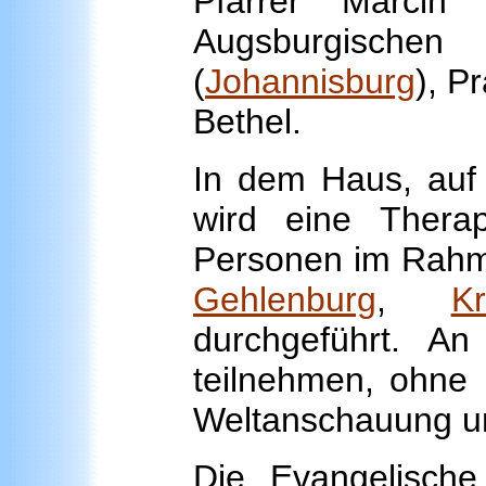
Pfarrer Marcin 
Augsburgisch
(
Johannisburg
), P
Bethel.
In dem Haus, auf 
wird eine Therap
Personen im Rahme
Gehlenburg
,
K
durchgeführt. A
teilnehmen, ohne 
Weltanschauung u
Die Evangelische 