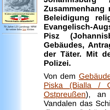
Zusammenhang m
Beleidigung rel
Evangelisch-Au
7
0 Jahre LO
Landesgr
.
NRW
für weitere Infos
hie
r
klicken
Pisz (Johanni
Gebäudes, Antra
der Täter. Mit d
Polizei.
Von dem
Gebäude 
Piska (Bialla / 
Ostpreußen
), an
Vandalen das Schil