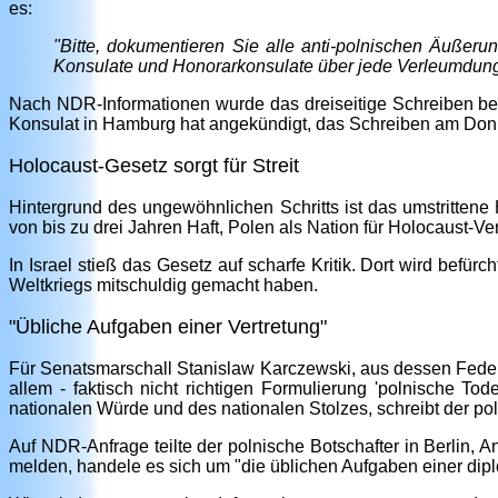
es:
"Bitte, dokumentieren Sie alle anti-polnischen Äußer
Konsulate und Honorarkonsulate über jede Verleumdung,
Nach NDR-Informationen wurde das dreiseitige Schreiben ber
Konsulat in Hamburg hat angekündigt, das Schreiben am Donne
Holocaust-Gesetz sorgt für Streit
Hintergrund des ungewöhnlichen Schritts ist das umstrittene
von bis zu drei Jahren Haft, Polen als Nation für Holocaust-
In Israel stieß das Gesetz auf scharfe Kritik. Dort wird bef
Weltkriegs mitschuldig gemacht haben.
"Übliche Aufgaben einer Vertretung"
Für Senatsmarschall Stanislaw Karczewski, aus dessen Feder d
allem - faktisch nicht richtigen Formulierung 'polnische T
nationalen Würde und des nationalen Stolzes, schreibt der poln
Auf NDR-Anfrage teilte der polnische Botschafter in Berlin,
melden, handele es sich um "die üblichen Aufgaben einer dipl