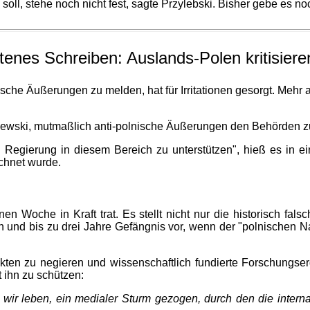
l, stehe noch nicht fest, sagte Przylebski. Bisher gebe es n
tenes Schreiben: Auslands-Polen kritisiere
che Äußerungen zu melden, hat für Irritationen gesorgt. Mehr a
ewski, mutmaßlich anti-polnische Äußerungen den Behörden zu m
n Regierung in diesem Bereich zu unterstützen", hieß es in e
chnet wurde.
enen Woche in Kraft trat. Es stellt nicht nur die historisch f
en und bis zu drei Jahre Gefängnis vor, wenn der "polnischen 
ten zu negieren und wissenschaftlich fundierte Forschungser
t ihn zu schützen:
n wir leben, ein medialer Sturm gezogen, durch den die intern