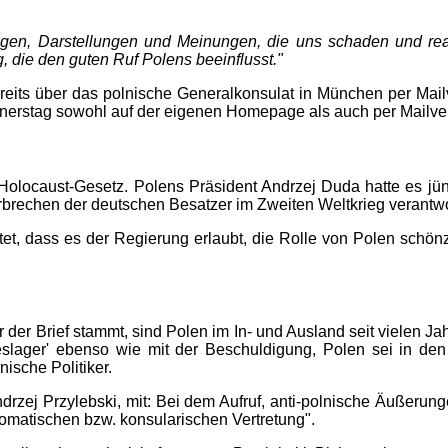
ungen, Darstellungen und Meinungen, die uns schaden und reag
 die den guten Ruf Polens beeinflusst."
eits über das polnische Generalkonsulat in München per Mailv
rstag sowohl auf der eigenen Homepage als auch per Mailverte
 Holocaust-Gesetz. Polens Präsident Andrzej Duda hatte es jü
Verbrechen der deutschen Besatzer im Zweiten Weltkrieg verantw
ürchtet, dass es der Regierung erlaubt, die Rolle von Polen sc
er Brief stammt, sind Polen im In- und Ausland seit vielen Jahr
odeslager' ebenso wie mit der Beschuldigung, Polen sei in de
ische Politiker.
 Andrzej Przylebski, mit: Bei dem Aufruf, anti-polnische Äußer
omatischen bzw. konsularischen Vertretung".