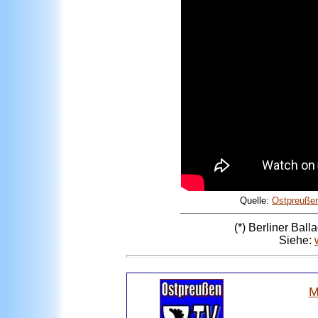
Quelle:
Ostpreuße
________________________________
(*) Berliner Bal
Siehe:
M