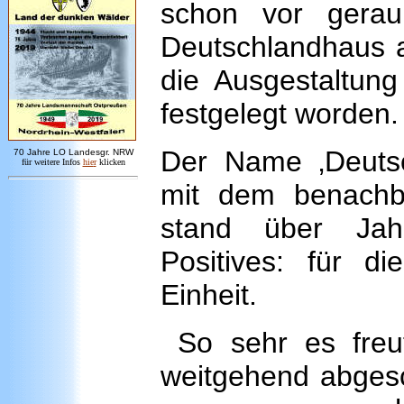
schon vor gerau
Deutschlandhaus a
die Ausgestaltun
festgelegt worden.
Der Name ‚Deuts
7
0 Jahre LO
Landesgr
.
NRW
für weitere Infos
hie
r
klicken
mit dem benachb
stand über Jah
Positives: für 
Einheit.
So sehr es freut
weitgehend abgesc