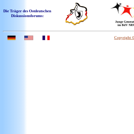
Die Träger des Ostdeutschen
Diskussionsforums:
Junge Generat
im BdV NR
Copyright 