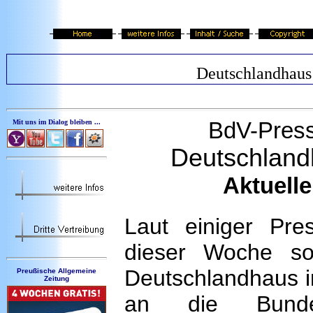
Deutschlandhaus
BdV
-
Press
Mit uns im Dialog bleiben ...
Deutschland
Aktuelle
Laut einiger Pre
dieser Woche sol
Deutschlandhaus 
Preußische Allgemeine
Zeitung
an die Bundess