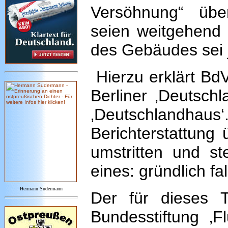
Versöhnung“ übe
seien weitgehend f
des Gebäudes sei j
Hierzu erklärt BdV
Berliner ‚Deutschl
‚Deutschlandh
Berichterstattung
umstritten und st
eines: gründlich fal
Hermann Sudermann
Der für dieses T
Bundesstiftung ‚F