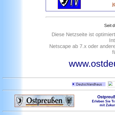
j
Seit 
Diese Netzseite ist optimie
In
Netscape ab 7.x oder ander
f
www.ostdeu
Ostpreu
Erleben Sie Tr
mit Zukun