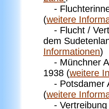
- Fluchterinn
(
weitere Inform
- Flucht / Ver
dem Sudetenla
Informationen
)
- Münchner 
1938
(
weitere I
- Potsdamer
(
weitere Inform
- Vertreibung