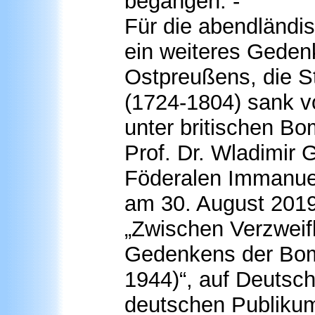
begangen. -
Für die abendländi
ein weiteres Geden
Ostpreußens, die S
(1724-1804) sank v
unter britischen Bo
Prof. Dr. Wladimir 
Föderalen Immanuel 
am 30. August 2019
„Zwischen Verzweif
Gedenkens der Bom
1944)“, auf Deutsc
deutschen Publiku