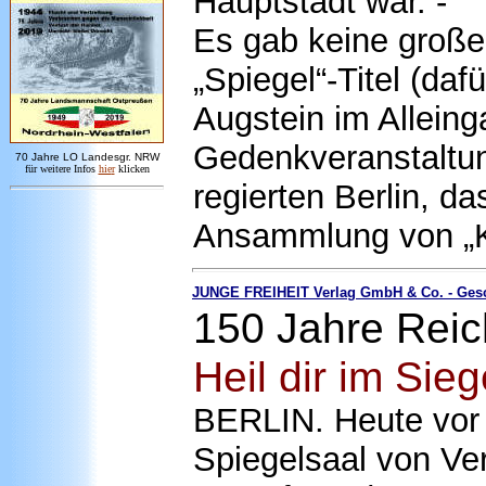
Hauptstadt war. -
Es gab keine große
„Spiegel“-Titel (daf
Augstein im Alleing
Gedenkveranstaltung
7
0 Jahre LO
Landesgr
.
NRW
für weitere Infos
hie
r
klicken
regierten Berlin, d
Ansammlung von „K
JUNGE FREIHEIT Verlag GmbH & Co. - Gesc
150 Jahre Reic
Heil dir im Sie
BERLIN. Heute vor
Spiegelsaal von Ver