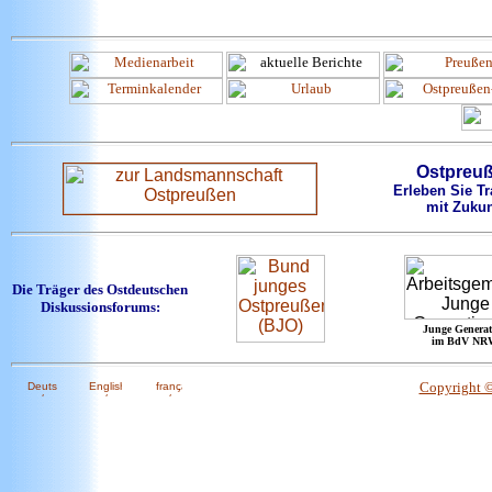
Ostpreu
Erleben Sie Tr
mit Zukun
Die Träger des Ostdeutschen
Diskussionsforums:
Junge Generat
im BdV NR
Copyright 