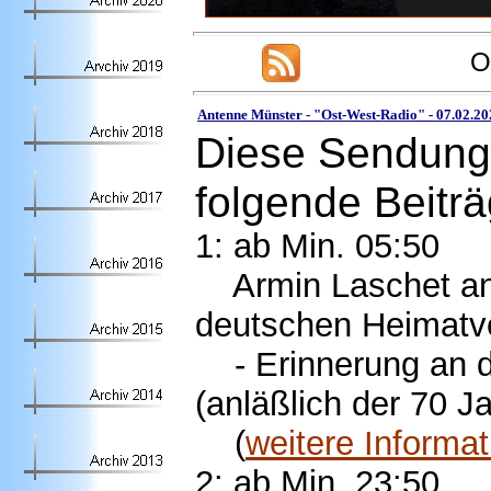
O
Antenne Münster - "Ost-West-Radio" -
07.02.20
Diese Sendung 
folgende Beiträ
1: ab Min. 05:50
Armin Laschet an 
deutschen Heimatve
- Erinnerung an d
(anläßlich der 70 J
(
weitere Informa
2: ab Min. 23:
50