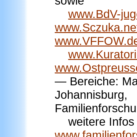
sowie
www.BdV-jug
www.Sczuka.ne
www.VFFOW.d
www.Kurator
www.Ostpreus
— Bereiche: Ma
Johannisburg,
Familienforschu
weitere Infos 
www.familienfo