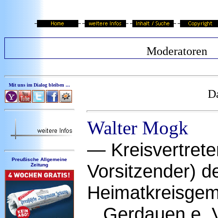
Moderatoren
Mit uns im Dialog bleiben ...
Da
Walter
Mogk
— Kreisvertreter
Preußische Allgemeine
Vorsitzender) d
Zeitung
Heimatkreisgem
Gerdauen e. V