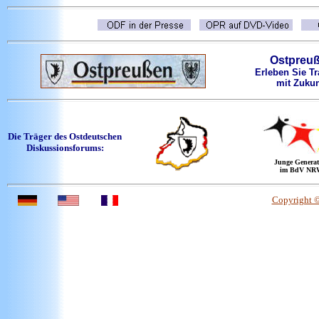
Ostpreu
Erleben Sie Tr
mit Zukun
Die Träger des Ostdeutschen
Diskussionsforums:
Junge Generat
im BdV NR
Copyright 