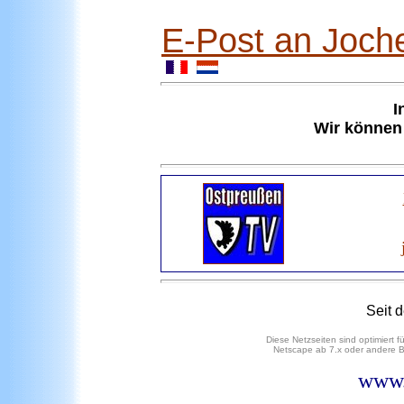
E-Post an Joch
I
Wir können 
Seit
d
Diese Netzseiten sind optimiert 
Netscape ab 7.x oder andere B
www.