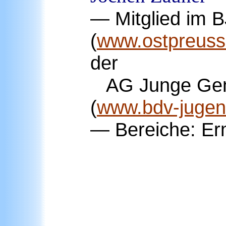
— Mitglied im 
(
www.ostpreuss
der
AG Junge Gene
(
www.bdv-jugen
— Bereiche: Er