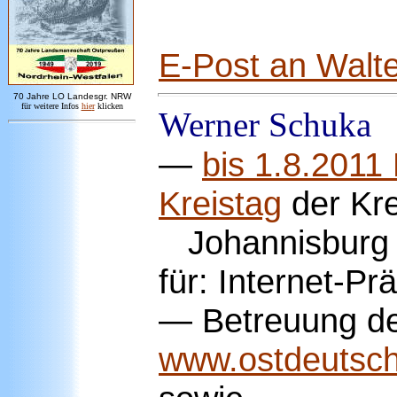
E-Post an Walt
7
0 Jahre LO
Landesgr
.
NRW
für weitere Infos
hie
r
klicken
Werner
Schuka
—
bis 1.8.2011 
Kreistag
der Kre
Johannisburg 
für: Internet-Pr
— Betreuung de
www.ostdeutsch