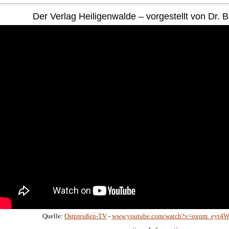
Der Verlag Heiligenwalde – vorgestellt von Dr. 
Quelle:
Ostpreußen-TV
-
www.youtube.com/watch?v=oxqm_eyt4