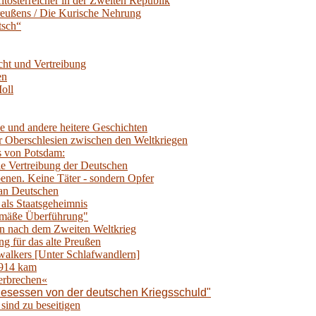
tösterreicher in der Zweiten Republik
eußens / Die Kurische Nehrung
tsch“
ucht und Vertreibung
en
oll
e und andere heitere Geschichten
r Oberschlesien zwischen den Weltkriegen
s von Potsdam:
e Vertreibung der Deutschen
benen. Keine Täter - sondern Opfer
 an Deutschen
als Staatsgeheimnis
emäße Überführung"
en nach dem Zweiten Weltkrieg
ng für das alte Preußen
walkers [Unter Schlafwandlern]
1914 kam
erbrechen«
"Besessen von der deutschen Kriegsschuld"
sind zu beseitigen