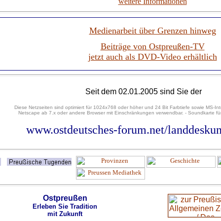
weitere Informationen
Medienarbeit über Grenzen hinweg
Beiträge von Ostpreußen-TV
jetzt auch als DVD-Video erhältlich
Seit dem 02.01.2005 sind Sie der
Diese Netzseiten sind optimiert für 1024x768 oder höher und 24 Bit Farbtiefe sowie MS-Int
Netscape ab 7.x oder andere Browser mit Einschränkungen verwendbar. - Soundkarte für
www.ostdeutsches-forum.net/landdeskun
Ostpreußen
Erleben Sie Tradition
mit Zukunft