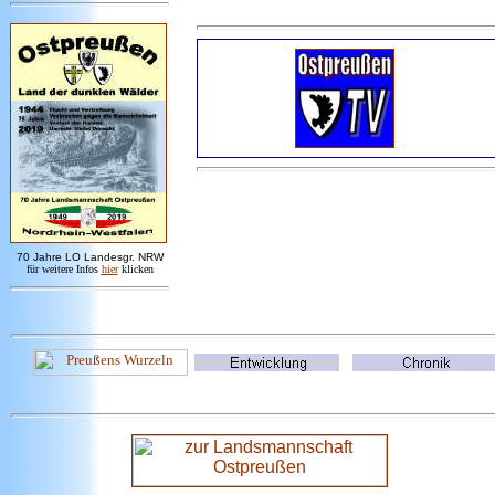
7
0 Jahre LO
Landesgr
.
NRW
für weitere Infos
hie
r
klicken