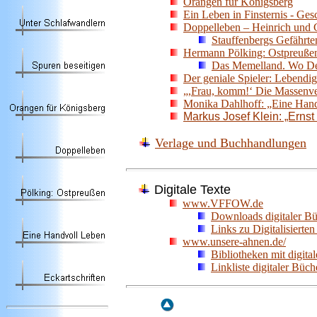
Orangen für Königsberg
Ein Leben in Finsternis - Ges
Doppelleben – Heinrich und 
Stauffenbergs Gefährte
Hermann Pölking: Ostpreußen.
Das Memelland. Wo Deu
Der geniale Spieler: Lebendi
„,Frau, komm!‘ Die Massenv
Monika Dahlhoff: „Eine Hand
Markus Josef Klein: „Erns
Verlage und Buchhandlungen
Digitale Texte
www.VFFOW.de
Downloads digitaler B
Links zu Digitalisierte
www.unsere-ahnen.de/
Bibliotheken mit digita
Linkliste digitaler Büch