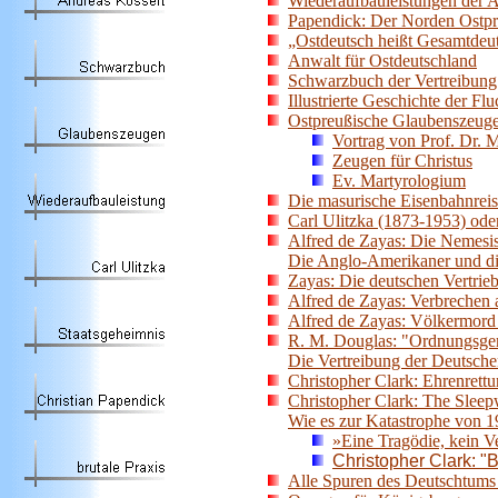
Wiederaufbauleistungen der Al
Papendick: Der Norden Ostpr
„Ostdeutsch heißt Gesamtdeu
Anwalt für Ostdeutschland
Schwarzbuch der Vertreibung
Illustrierte Geschichte der Fl
Ostpreußische Glaubenszeug
Vortrag von Prof. Dr. M
Zeugen für Christus
Ev. Martyrologium
Die masurische Eisenbahnreis
Carl Ulitzka (1873-1953) ode
Alfred de Zayas: Die Nemesi
Die Anglo-Amerikaner und di
Zayas: Die deutschen Vertrie
Alfred de Zayas: Verbrechen
Alfred de Zayas: Völkermord 
R. M. Douglas: "Ordnungsg
Die Vertreibung der Deutsch
Christopher Clark: Ehrenrettu
Christopher Clark: The Sleep
Wie es zur Katastrophe von 
»Eine Tragödie, kein V
Christopher Clark: 
Alle Spuren des Deutschtums 