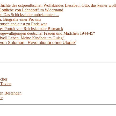
chichte des ostpreußischen Wolfskindes Liesabeth Otto, das keiner woll
Gottliebe von Lehndorff im Widerstand
n: Das Schicksal der unbekannten ...
 Biografie einer Provinz
tschland einst zu Ende war
ges Porträt von Reichskanzler Bismarck
ergewaltigungen deutscher Frauen und Mädchen 1944/45“
voll Leben. Meine Kindheit im Gulag“
t von Salomon - Revolutionär ohne Utopie“
ücher
n Texten
len Beständen
er