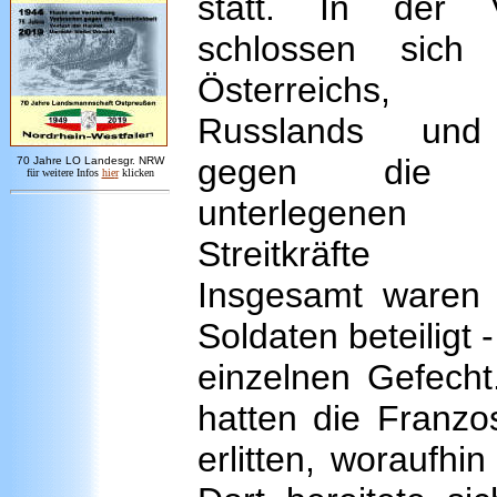
statt. In der V
schlossen sich
Österreichs,
Russlands und
gegen die z
7
0 Jahre LO
Landesgr
.
NRW
für weitere Infos
hie
r
klicken
unterlegenen f
Streitkräfte
Insgesamt waren
Soldaten beteiligt 
einzelnen Gefecht
hatten die Franzo
erlitten, woraufhi