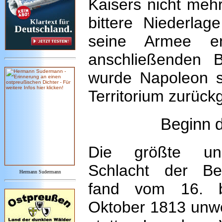
Kaisers nicht mehr
bittere Niederla
seine Armee en
anschließenden B
wurde Napoleon sc
Territorium zurück
Beginn 
Die größte und
Schlacht der Bef
Hermann Sudermann
fand vom 16. 
Oktober 1813 unwe