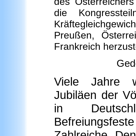
des Österreichers
die Kongresste
Kräftegleichge
Preußen, Österre
Frankreich herzust
Ged
Viele Jahre 
Jubiläen der Vö
in Deutsch
Befreiungsfest
Zahlreiche De