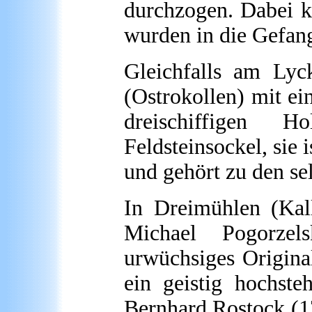
durchzogen. Dabei 
wurden in die Gefang
Gleichfalls am Lyck
(Ostrokollen) mit ei
dreischiffigen 
Feldsteinsockel, sie 
und gehört zu den se
In Dreimühlen (Kal
Michael Pogorzel
urwüchsiges Original
ein geistig hochste
Bernhard Rostock (17