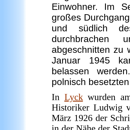
Einwohner. Im S
großes Durchgangs
und südlich de
durchbrachen 
abgeschnitten zu 
Januar 1945 ka
belassen werde
polnisch besetzten
In
Lyck
wurden am 
Historiker Ludwig 
März 1926 der Schrif
in der Nähe der Sta