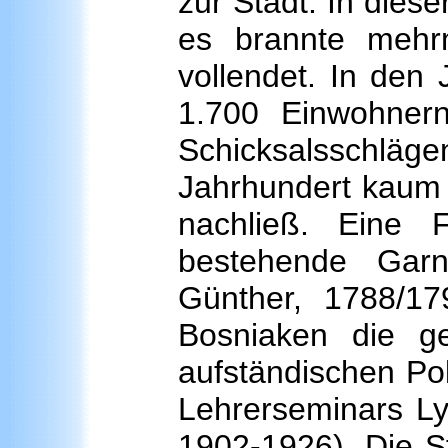
zur Stadt. In diese
es brannte mehr
vollendet. In den
1.700 Einwohner
Schicksalsschlä
Jahrhundert kaum 
nachließ. Eine 
bestehende Garn
Günther, 1788/179
Bosniaken die g
aufständischen Pol
Lehrerseminars L
1902-1926). Die S