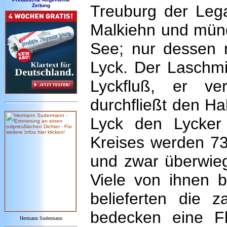
Treuburg der Legaf
Zeitung
Malkiehn und münde
See; nur dessen n
Lyck. Der Laschm
Lyckfluß, er v
durchfließt den Ha
Lyck den Lycker
Kreises werden 730
und zwar überwieg
Viele von ihnen b
belieferten die z
bedecken eine F
Hermann Sudermann