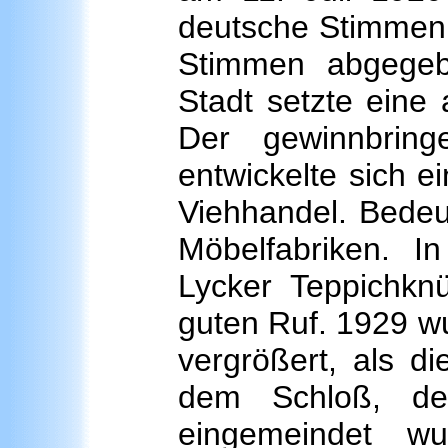
deutsche Stimmen 
Stimmen abgege
Stadt setzte eine 
Der gewinnbring
entwickelte sich e
Viehhandel. Bede
Möbelfabriken. I
Lycker Teppichknü
guten Ruf. 1929 w
vergrößert, als di
dem Schloß, de
eingemeindet w