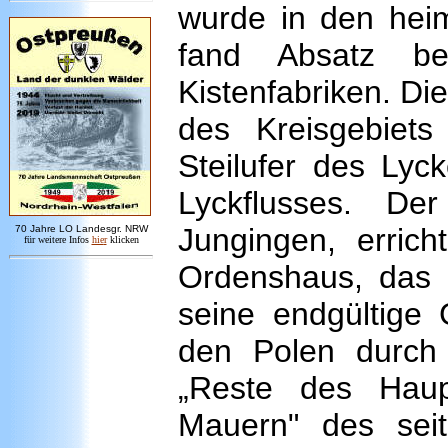
wurde in den hei
fand Absatz be
Kistenfabriken. Die 
des Kreisgebiets
Steilufer des Ly
Lyckflusses. D
Jungingen, errich
7
0 Jahre LO
Landesgr
.
NRW
für weitere Infos
hie
r
klicken
Ordenshaus, das
seine endgültige 
den Polen durch
„Reste des Haup
Mauern" des sei