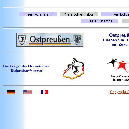
Ostpreu
Erleben Sie Tr
mit Zukun
Die Träger des Ostdeutschen
Diskussionsforums:
Junge Generat
im BdV NR
Copyright 