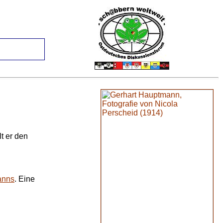
t er den
anns
. Eine