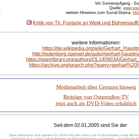
Vor Sonnenaufgang - So
Quelle:
www.you
)
weitere Hinweise zum Sozial-Drama:
htt
Kritik von Th. Fontane an Werk und Bühnenauf
weitere Informationen:
https://de.wikipedia.org/wiki/Gerhart_Haup
http://gutenberg.spiegel.de/autor/gerhart-haupt
https://openlibrary.org/authors/OL140903A/Gerhar
https://archive.org/search.php?query=gerhart%2
Medienarbeit über Grenzen hinweg
Beiträge von Ostpreußen-TV
jetzt auch als DVD-Video erhältlich
Seit
dem 02.01.2005 sind Sie der
Diese Netzseiten sind optimiert für 1024x768 oder höher und 24 Bit Farbtiefe sowie MS-Int
Netscape ab 7.x oder andere Browser mit Einschränkungen verwendbar. - Soundkarte für