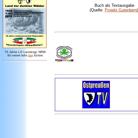
Buch als Textausgabe
(Quelle:
Projekt Gutenberg
7
0 Jahre LO
Landesgr
.
NRW
für weitere Infos
hie
r
klicken