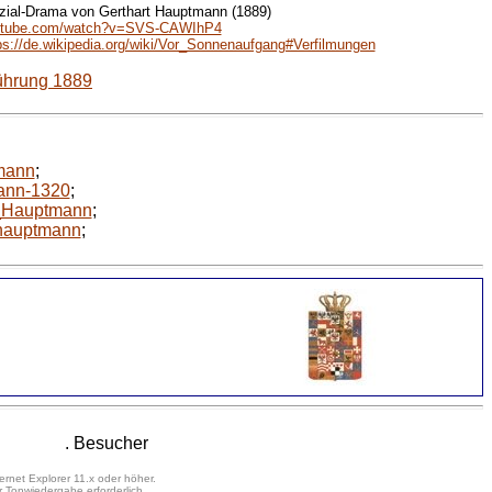
zial-Drama von Gerthart Hauptmann (1889)
tube.com/watch?v=SVS-CAWIhP4
ps://de.wikipedia.org/wiki/Vor_Sonnenaufgang#Verfilmungen
führung 1889
tmann
;
mann-1320
;
t_Hauptmann
;
0hauptmann
;
. Besucher
ernet Explorer 11.x oder höher.
 Tonwiedergabe erforderlich.