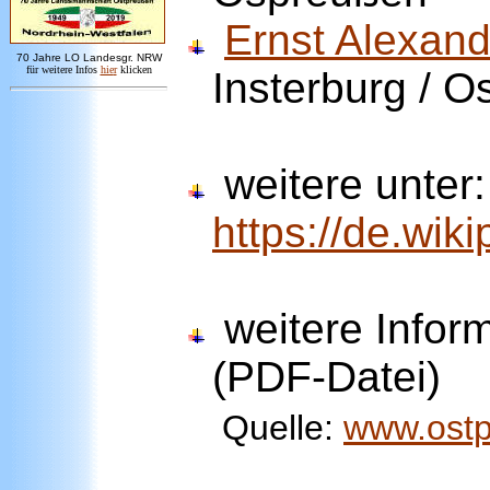
Ernst Alexan
7
0 Jahre LO
Landesgr
.
NRW
für weitere Infos
hie
r
klicken
Insterburg / 
weitere unter:
https://de.wik
weitere Infor
(PDF-Datei)
Quelle:
www.ostp