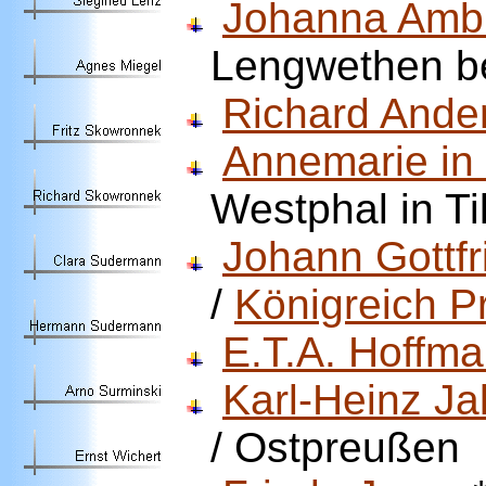
Johanna Amb
Lengwethen be
Richard Ande
Annemarie in
Westphal in Ti
Johann Gottfr
/
Königreich 
E.T.A. Hoffm
Karl-Heinz J
/ Ostpreußen