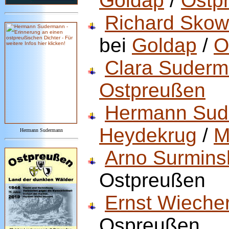
Goldap
/
Ostp
Richard Skow
bei
Goldap
/
O
Clara Suder
Ostpreußen
Hermann Sud
Heydekrug
/
M
Hermann Sudermann
Arno Surmins
Ostpreußen
Ernst Wiecher
Ospreußen