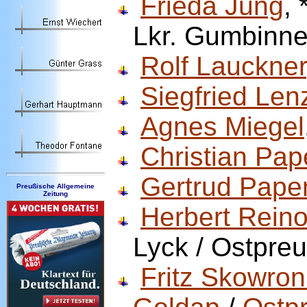
Frieda Jung
,
Lkr. Gumbinn
Rolf Lauckner
Siegfried Len
Agnes Miegel
Christian Pap
Gertrud Pape
Preußische Allgemeine
Zeitung
Herbert Rein
Lyck / Ostpre
Fritz Skowro