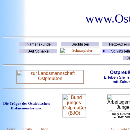
www.Ostd
Ostpreu
Erleben Sie Tr
mit Zukun
Die Träger des Ostdeutschen
Diskussionsforums:
Junge Generat
im BdV NR
Copyright 