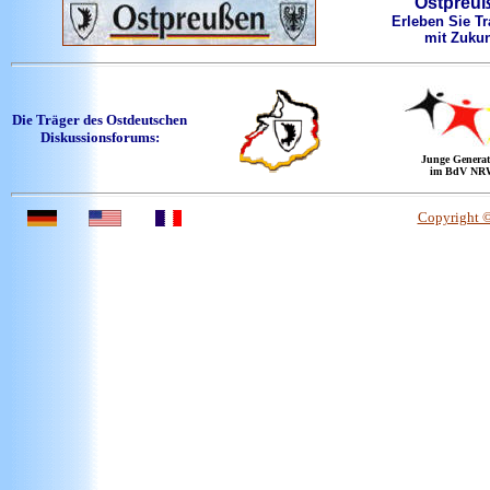
Ostpreu
Erleben Sie Tr
mit Zukun
Die Träger des Ostdeutschen
Diskussionsforums:
Junge Generat
im BdV NR
Copyright 