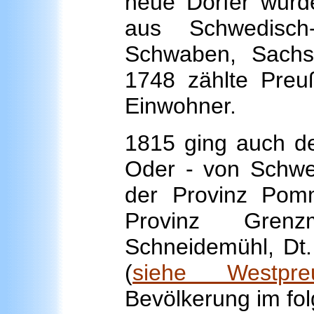
neue Dörfer wurd
aus Schwedisch
Schwaben, Sachs
1748 zählte Preu
Einwohner.
1815 ging auch de
Oder - von Schw
der Provinz Pomm
Provinz Grenz
Schneidemühl, Dt.
(
siehe Westpre
Bevölkerung im fol