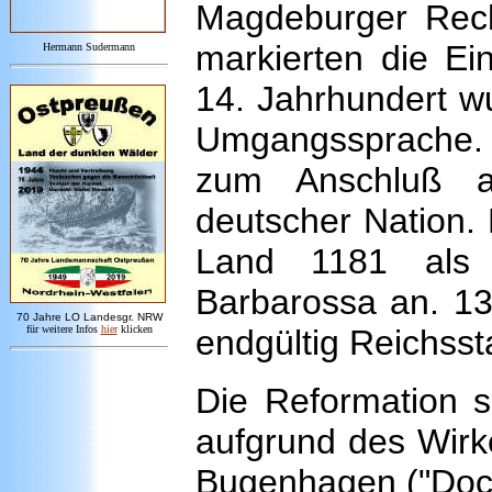
Magdeburger Recht
markierten die E
Hermann Sudermann
14. Jahrhundert w
Umgangssprache. D
zum Anschluß a
deutscher Nation
Land 1181 als 
Barbarossa an. 
7
0 Jahre LO
Landesgr
.
NRW
für weitere Infos
hie
r
klicken
endgültig Reichsst
Die Reformation s
aufgrund des Wirk
Bugenhagen ("Doct