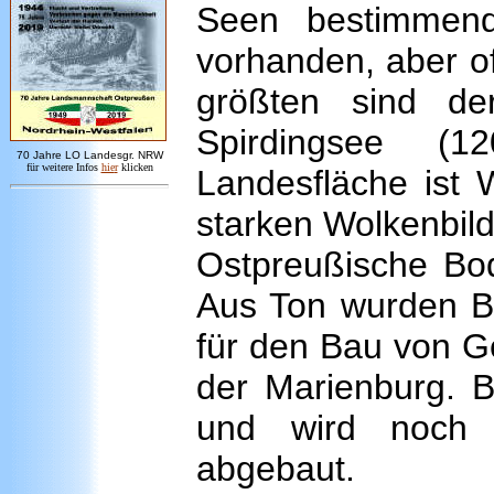
Seen bestimmend
vorhanden, aber oft
größten sind d
Spirdingsee (
7
0 Jahre LO
Landesgr
.
NRW
für weitere Infos
hie
r
klicken
Landesfläche ist 
starken Wolkenbil
Ostpreußische Bo
Aus Ton wurden Bac
für den Bau von G
der Marienburg. Be
und wird noch 
abgebaut.