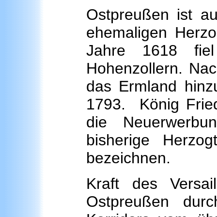
Ostpreußen ist 
ehemaligen Herz
Jahre 1618 fie
Hohenzollern. Nac
das Ermland hinzu
1793. König Fried
die Neuerwerb
bisherige Herz
bezeichnen.
Kraft des Versai
Ostpreußen durc