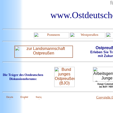
f
www.Ostdeutsche
Ostpreu
Erleben Sie Tr
mit Zukun
Die Träger des Ostdeutschen
Diskussionsforums:
Junge Generat
im BdV NR
Copyright 