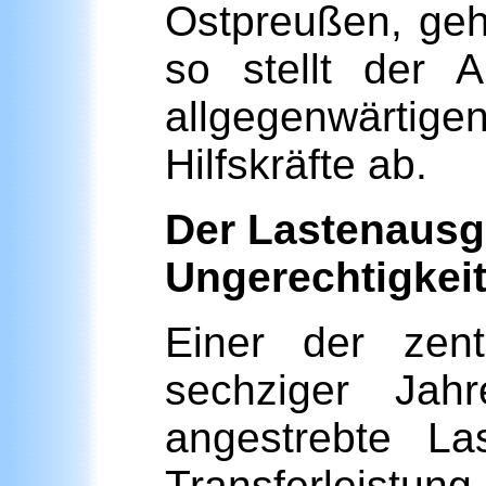
Ostpreußen, gehe
so stellt der A
allgegenwärtige
Hilfskräfte ab.
Der Lastenausgl
Ungerechtigkei
Einer der zent
sechziger Jah
angestrebte Las
Transferleist