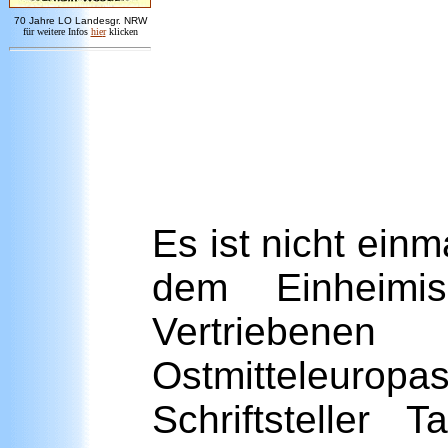
7
0 Jahre LO
Landesgr
.
NRW
für weitere Infos
hie
r
klicken
Es ist nicht ein
dem Einheimi
Vertriebene
Ostmitteleuro
Schriftsteller 