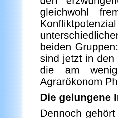
den erzwungen
gleichwohl fre
Konfliktpot
unterschiedlich
beiden Gruppen:
sind jetzt in d
die am wenigs
Agrarökonom Phi
Die gelungene I
Dennoch gehört d