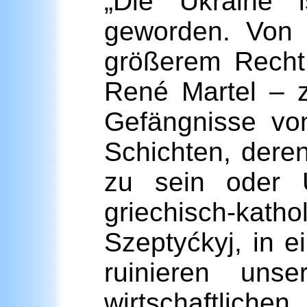
„Die Ukraine i
geworden. Von 
größerem Recht 
René Martel – z
Gefängnisse vo
Schichten, dere
zu sein oder U
griechisch-kath
Szeptyćkyj, in e
ruinieren uns
wirtschaftlich