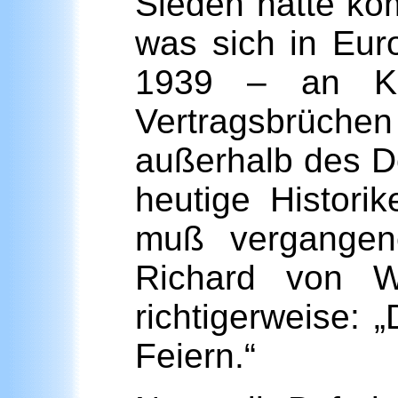
Sieden hatte ko
was sich in Eu
1939 – an Krie
Vertragsbrüch
außerhalb des D
heutige Histori
muß vergangene
Richard von W
richtigerweise: 
Feiern.“