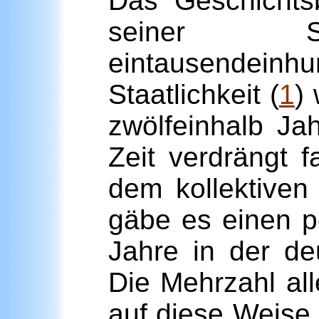
Das Geschichtsb
seiner S
eintausendein
Staatlichkeit (
1
)
zwölfeinhalb Ja
Zeit verdrängt 
dem kollektiven
gäbe es einen po
Jahre in der de
Die Mehrzahl al
auf diese Weise 