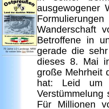
ausgewogener W
Formulierungen
Wanderschaft v
Betroffene in u
gerade die sehr
7
0 Jahre LO
Landesgr
.
NRW
für weitere Infos
hie
r
klicken
dieses 8. Mai i
große Mehrheit 
hat: Leid um 
Verstümmelung 
Für Millionen 