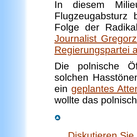
In diesem Mili
Flugzeugabsturz b
Folge der Radika
Journalist Gregor
Regierungspartei a
Die polnische Öff
solchen Hasstönen
ein
geplantes Atte
wollte das polnisch
Diskutieren Si