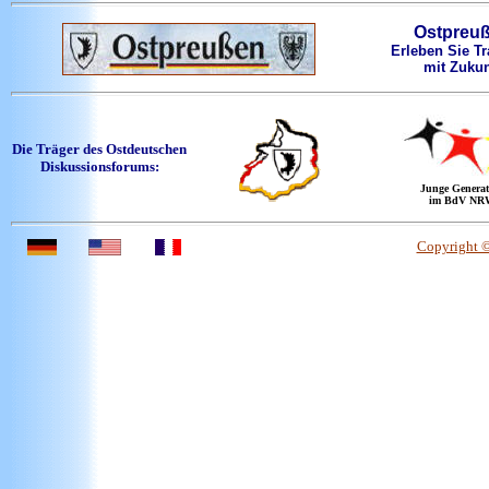
Ostpreu
Erleben Sie Tr
mit Zukun
Die Träger des Ostdeutschen
Diskussionsforums:
Junge Generat
im BdV NR
Copyright 