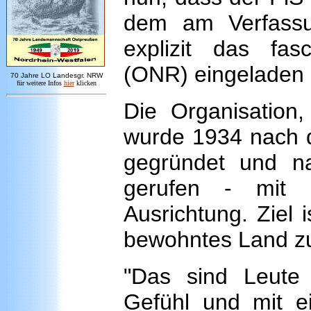
dem am Verfassu
explizit das fas
(ONR) eingeladen 
7
0 Jahre LO
Landesgr
.
NRW
für weitere Infos
hie
r
klicken
Die Organisation, 
wurde 1934 nach d
gegründet und n
gerufen - mit n
Ausrichtung. Ziel i
bewohntes Land zu
"Das sind Leute
Gefühl und mit ei