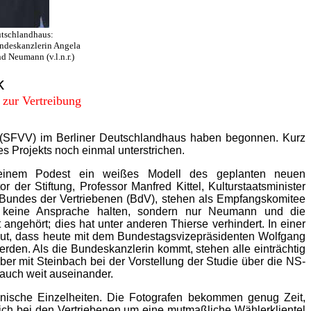
tschlandhaus:
undeskanzlerin Angela
d Neumann (v.l.n.r.)
k
zur Vertreibung
 (SFVV) im Berliner Deutschlandhaus haben begonnen. Kurz
 Projekts noch einmal unterstrichen.
 einem Podest ein weißes Modell des geplanten neuen
der Stiftung, Professor Manfred Kittel, Kulturstaatsminister
Bundes der Vertriebenen (BdV), stehen als Empfangskomitee
er keine Ansprache halten, sondern nur Neumann und die
angehört; dies hat unter anderen Thierse verhindert. In einer
t gut, dass heute mit dem Bundestagsvizepräsidenten Wolfgang
erden. Als die Bundeskanzlerin kommt, stehen alle einträchtig
er mit Steinbach bei der Vorstellung der Studie über die NS-
 auch weit auseinander.
ktonische Einzelheiten. Die Fotografen bekommen genug Zeit,
sich bei den Vertriebenen um eine mutmaßliche Wählerklientel