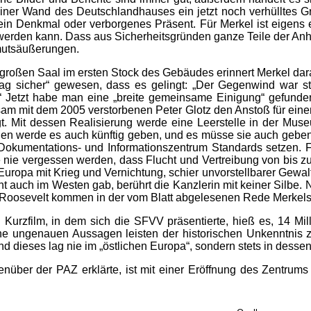
ner Wand des Deutschlandhauses ein jetzt noch verhülltes Gro
 ein Denkmal oder verborgenes Präsent. Für Merkel ist eigens 
erden kann. Dass aus Sicherheitsgründen ganze Teile der Anhal
nmutsäußerungen.
r großen Saal im ersten Stock des Gebäudes erinnert Merkel da
 Tag sicher“ gewesen, dass es gelingt: „Der Gegenwind war 
Jetzt habe man eine „breite gemeinsame Einigung“ gefunden.
am mit dem 2005 verstorbenen Peter Glotz den Anstoß für ein
lgt. Mit dessen Realisierung werde eine Leerstelle in der Mu
gen werde es auch künftig geben, und es müsse sie auch geb
Dokumentations- und Informationszentrum Standards setzen. 
e nie vergessen werden, dass Flucht und Vertreibung von bis z
uropa mit Krieg und Vernichtung, schier unvorstellbarer Gewal
ht auch im Westen gab, berührt die Kanzlerin mit keiner Silbe.
. Roosevelt kommen in der vom Blatt abgelesenen Rede Merkels 
n Kurzfilm, in dem sich die SFVV präsentierte, hieß es, 14 
che ungenauen Aussagen leisten der historischen Unkenntnis 
 dieses lag nie im „östlichen Europa“, sondern stets in dessen
nüber der PAZ erklärte, ist mit einer Eröffnung des Zentrums