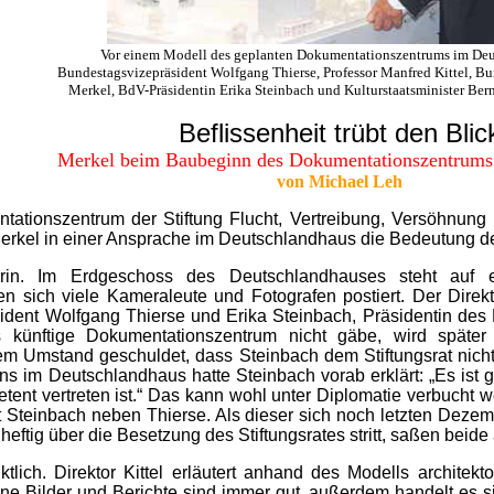
Vor einem Modell des geplanten Dokumentationszentrums im Deu
Bundestagsvizepräsident Wolfgang Thierse, Professor Manfred Kittel, B
Merkel, BdV-Präsidentin Erika Steinbach und Kulturstaatsminister Bern
Beflissenheit trübt den Blic
Merkel beim Baubeginn des Dokumentationszentrums 
von Michael Leh
tionszentrum der Stiftung Flucht, Vertreibung, Versöhnung
erkel in einer Ansprache im Deutschlandhaus die Bedeutung des
erin. Im Erdgeschoss des Deutschlandhauses steht auf
sich viele Kameraleute und Fotografen postiert. Der Direktor 
ent Wolfgang Thierse und Erika Steinbach, Präsidentin des 
s künftige Dokumentationszentrum nicht gäbe, wird spät
dem Umstand geschuldet, dass Steinbach dem Stiftungsrat nicht 
ins im Deutschlandhaus hatte Steinbach vorab erklärt: „Es is
tent vertreten ist.“ Das kann wohl unter Diplomatie verbucht w
 Steinbach neben Thierse. Als dieser sich noch letzten Dezemb
eftig über die Besetzung des Stiftungsrates stritt, saßen beide
tlich. Direktor Kittel erläutert anhand des Modells archite
höne Bilder und Berichte sind immer gut, außerdem handelt es 