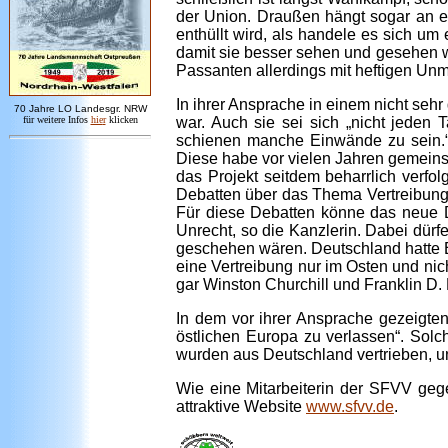
der Union. Draußen hängt sogar an ei
enthüllt wird, als handele es sich um
damit sie besser sehen und gesehen w
Passanten allerdings mit heftigen U
In ihrer Ansprache in einem nicht seh
7
0 Jahre LO
Landesgr
.
NRW
für weitere Infos
hie
r
klicken
war. Auch sie sei sich „nicht jeden
schienen manche Einwände zu sein.“ 
Diese habe vor vielen Jahren gemeins
das Projekt seitdem beharrlich verfo
Debatten über das Thema Vertreibun
Für diese Debatten könne das neue 
Unrecht, so die Kanzlerin. Dabei dürf
geschehen wären. Deutschland hatte E
eine Vertreibung nur im Osten und nic
gar Winston Churchill und Franklin D
In dem vor ihrer Ansprache gezeigte
östlichen Europa zu verlassen“. Sol
wurden aus Deutschland vertrieben, und
Wie eine Mitarbeiterin der SFVV gege
attraktive Website
www.sfvv.de
.