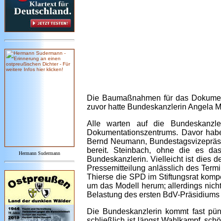
Die Baumaßnahmen für das Dokumenta
zuvor hatte Bundeskanzlerin Angela M
Alle warten auf die Bundeskanzl
Dokumentationszentrums. Davor haben 
Bernd Neumann, Bundestagsvizepräsid
bereit. Steinbach, ohne die es da
Hermann Sudermann
Bundeskanzlerin. Vielleicht ist dies 
Pressemitteilung anlässlich des Term
Thierse die SPD im Stiftungsrat kompe
um das Modell herum; allerdings nicht
Belastung des ersten BdV-Präsidiums h
Die Bundeskanzlerin kommt fast pünk
schließlich ist längst Wahlkampf, sc