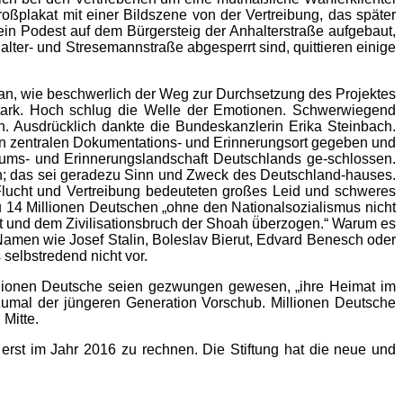
ßplakat mit einer Bildszene von der Vertreibung, das später
ein Podest auf dem Bürgersteig der Anhalterstraße aufgebaut,
ter- und Stresemannstraße abgesperrt sind, quittieren einige
ran, wie beschwerlich der Weg zur Durchsetzung des Projektes
stark. Hoch schlug die Welle der Emotionen. Schwerwiegend
 Ausdrücklich dankte die Bundeskanzlerin Erika Steinbach.
en zentralen Dokumentations- und Erinnerungsort gegeben und
seums- und Erinnerungslandschaft Deutschlands ge-schlossen.
en; das sei geradezu Sinn und Zweck des Deutschland-hauses.
Flucht und Vertreibung bedeuteten großes Leid und schweres
u 14 Millionen Deutschen „ohne den Nationalsozialismus nicht
t und dem Zivilisationsbruch der Shoah ü̈berzogen.“ Warum es
 Namen wie Josef Stalin, Boleslav Bierut, Edvard Benesch oder
selbstredend nicht vor.
Millionen Deutsche seien gezwungen gewesen, „ihre Heimat im
zumal der jüngeren Generation Vorschub. Millionen Deutsche
 Mitte.
 erst im Jahr 2016 zu rechnen. Die Stiftung hat die neue und