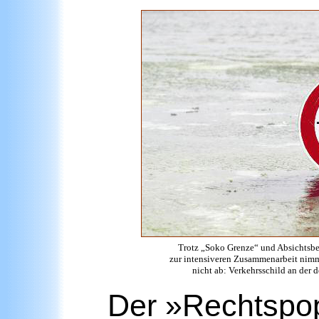
Trotz „Soko Grenze“ und Absichtsb
zur intensiveren Zusammenarbeit nimm
nicht ab: Verkehrsschild an der
Der »Rechtspop