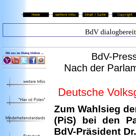
BdV dialogbereit
BdV
-Pres
Mit uns im Dialog bleiben ...
Nach der Parlam
Deutsche Volksg
Zum Wahlsieg der
(PiS) bei den P
BdV-Präsident Dr