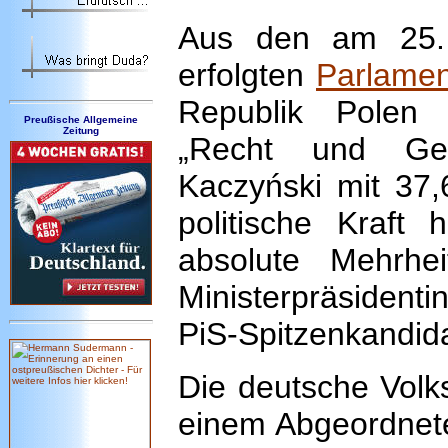
Aus den am 25.
erfolgten
Parlame
Republik Polen 
Preußische Allgemeine
Zeitung
„Recht und Ger
Kaczyński mit 37,
politische Kraft
absolute Mehrhe
Minister­präsident
PiS-Spitzenkandida
Die deutsche Volks
einem Abgeordnet