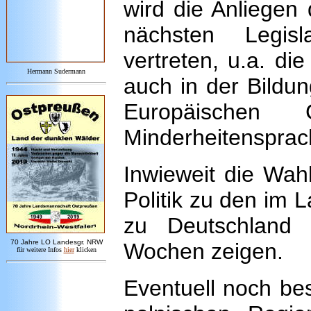
wird die Anliegen
nächsten Legisl
vertreten, u.a. di
Hermann Sudermann
auch in der Bildun
Europäischen
Minderheitensprac
Inwieweit die Wah
Politik zu den im 
zu Deutschland 
7
0 Jahre LO
Landesgr
.
NRW
Wochen zeigen.
für weitere Infos
hie
r
klicken
Eventuell noch be