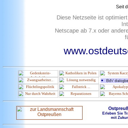
Seit 
Diese Netzseite ist optimie
In
Netscape ab 7.x oder ander
f
www.ostdeutsc
Ostpreu
Erleben Sie Tr
mit Zukun