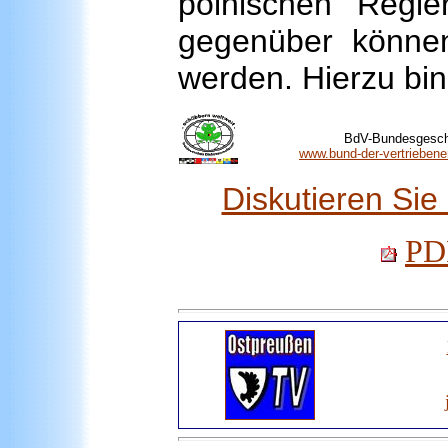
polnischen Regi
gegenüber können
werden. Hierzu bin 
BdV-Bundesgeschä
www.bund-der-vertriebene
Diskutieren Si
PDF