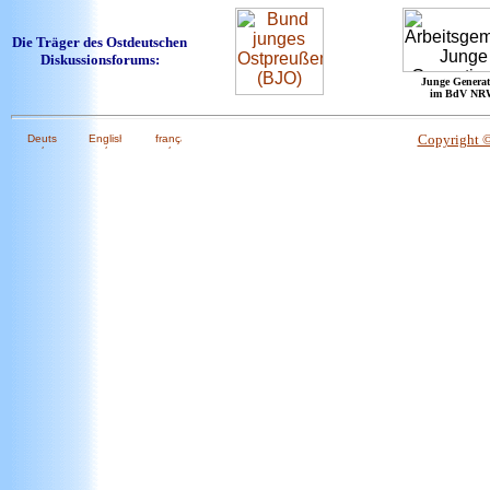
Die Träger des Ostdeutschen
Diskussionsforums:
Junge Generat
im BdV NR
Copyright 