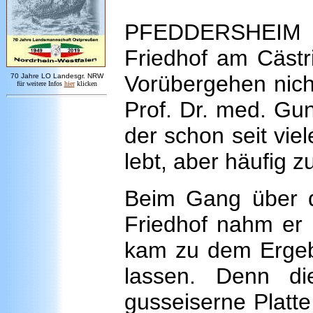
PFEDDERSHEIM -
Friedhof am Cästr
Vorübergehen nicht
7
0 Jahre LO
Landesgr
.
NRW
für weitere Infos
hie
r
klicken
Prof. Dr. med. Gun
der schon seit vi
lebt, aber häufig z
Beim Gang über d
Friedhof nahm er 
kam zu dem Ergeb
lassen. Denn di
gusseiserne Platte