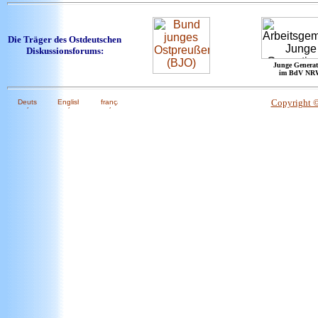
Die Träger des Ostdeutschen
Diskussionsforums:
Junge Generat
im BdV NR
Copyright 