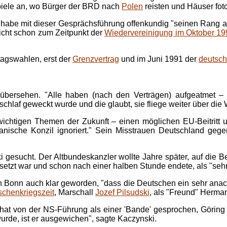
spiele an, wo Bürger der BRD nach
Polen
reisten und Häuser foto
be mit dieser Gesprächsführung offenkundig "seinen Rang als se
icht schon zum Zeitpunkt der
Wiedervereinigung im Oktober 19
tagswahlen, erst der
Grenzvertrag
und im Juni 1991 der
deutsch
r übersehen. "Alle haben (nach den Verträgen) aufgeatmet – 
chlaf geweckt wurde und die glaubt, sie fliege weiter über die 
ichtigen Themen der Zukunft – einen möglichen EU-Beitritt und
tikanische Konzil ignoriert." Sein Misstrauen Deutschland g
i gesucht. Der Altbundeskanzler wollte Jahre später, auf die
esetzt war und schon nach einer halben Stunde endete, als "seh
 in Bonn auch klar geworden, "dass die Deutschen ein sehr anac
schenkriegszeit
, Marschall
Jozef Pilsudski
, als "Freund" Herma
hat von der NS-Führung als einer 'Bande' gesprochen, Göring i
rde, ist er ausgewichen", sagte Kaczynski.