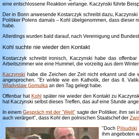
eine entschlossene Reaktion verlange. Kaczynski führte Bei
Der in Bonn anwesende Kostarczyk schreibt dazu, Kaczynski ha
Politiker Polens damals – Kohl übelgenommen, dass dieser n
habe.
Allerdings wurden bald darauf, nach Vereinigung und Bundes
Kohl suchte nie wieder den Kontakt
Kostarczyk schreibt ironisch, Kaczynski habe das offenba
Arbeitszimmer wie eine Hummel, die vorzeitig aus dem Winters
Kaczynski
habe die Zeichen der Zeit nicht erkannt und die w
angesprochen. "Er wirkte wie ein Katholik, der das II. Va
Wladyslaw Gomulka
an den Tag gelegt habe.
Offenbar hat
Kohl
später nie wieder den Kontakt zu Kaczynsk
hat Kaczynski selbst dieses Treffen, das auf eine Stunde ang
In einem
Gespräch mit der "Welt"
sagte der Politiker, ihm sei
auch verärgert", dass Kohl den polnischen Staatschef der
Zwi
"Doch
Pilsudski
ihm angeboten wu