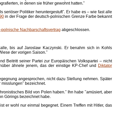
grafierten, in denen sie früher gewohnt hatten."
riöser Politiker heruntergestuft". Er habe es – wie fast alle
90
in der Frage der deutsch-polnischen Grenze Farbe bekannt
-polnische Nachbarschaftsvertrag
abgeschlossen.
alle, bis auf Jaroslaw Kaczynski. Er benahm sich in Kohls
Wiese der vorigen Saison."
 Beitritt seiner Partei zur Europäischen Volkspartei – nicht
egenüber ähnele jenem, das der einstige KP-Chef und
Diktator
 Begegnung angesprochen, nicht dazu Stellung nehmen. Später
r misslungen" bezeichnet.
hronistisches Bild von Polen haben." Ihn habe "amüsiert, aber
nn Görings bezeichnet habe.
st er wohl nur einmal begegnet. Einem Treffen mit Hitler, das