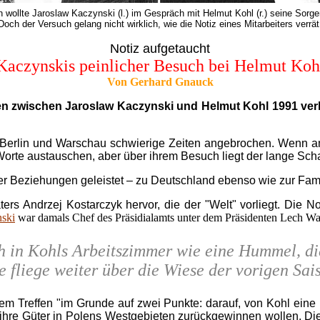
h wollte Jaroslaw Kaczynski (l.) im Gespräch mit Helmut Kohl (r.) seine Sorg
Doch der Versuch gelang nicht wirklich, wie die Notiz eines Mitarbeiters verrät
Notiz aufgetaucht
Kaczynskis peinlicher Besuch bei Helmut Koh
Von Gerhard Gnauck
reffen zwischen Jaroslaw Kaczynski und Helmut Kohl 1991 ve
 Berlin und Warschau schwierige Zeiten angebrochen. Wenn am
 Worte austauschen, aber über ihrem Besuch liegt der lange Sch
der Beziehungen geleistet – zu Deutschland ebenso wie zur Famil
ters Andrzej Kostarczyk hervor, die der "Welt" vorliegt. Die N
ski
war damals Chef des Präsidialamts unter dem Präsidenten Lech Wa
 in Kohls Arbeitszimmer wie eine Hummel, die
e fliege weiter über die Wiese der vorigen Sai
dem Treffen "im Grunde auf zwei Punkte: darauf, von Kohl ein
hre Güter in Polens Westgebieten zurückgewinnen wollen. Dies 