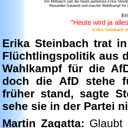
Am Mittwoch saß die heute parteilose Erika Stein
Alexander Gauland und machte Wahlkampf für ihn
Er
"Heute wird ja alle
Erika Steinbach i
Erika Steinbach trat i
Flüchtlingspolitik aus
Wahlkampf für die AfD
doch die AfD stehe f
früher stand, sagte S
sehe sie in der Partei ni
Martin Zagatta:
Glaubt 