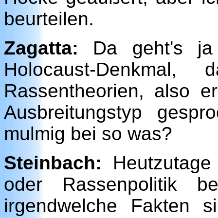
beurteilen.
Zagatta:
Da geht's ja 
Holocaust-Denkmal
Rassentheorien, also e
Ausbreitungstyp gespr
mulmig bei so was?
Steinbach:
Heutzutage w
oder Rassenpolitik b
irgendwelche Fakten s