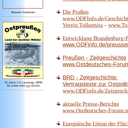
Die Prußen
Hermann Sudermann
www.ODFInfo.de/Geschicht
Verein Tolkemita
-
www.Tol
Entwicklung Brandenburg-
www.ODFinfo.de/preussen
Preußen - Zeitgeschichte
www.Ostdeutsches-Forum.
BRD - Zeitgeschichte:
7
0 Jahre LO
Landesgr
.
NRW
Vertragstexte zur Ostpolit
für weitere Infos
hie
r
klicken
www.ODFinfo.de/Zeitgesch
aktuelle Presse-Berichte
www.Ostdeutsches-Forum.ne
Europäische Union der Flüc