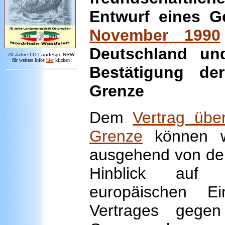
Entwurf eines 
November 1990
Deutschland un
7
0 Jahre LO
Landesgr
.
NRW
für weitere Infos
hie
r
klicken
Bestätigung de
Grenze
Dem
Vertrag übe
Grenze
können wi
ausgehend von der
Hinblick auf
europäischen E
Vertrages gegen 