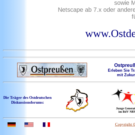
sowie M
Netscape ab 7.x oder ander
f
www.Ostdeu
Ostpreu
Erleben Sie Tr
mit Zukun
Die Träger des Ostdeutschen
Diskussionsforums:
Junge Generat
im BdV NR
Copyright 