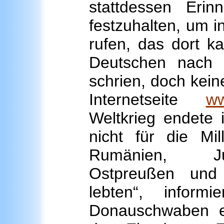
stattdessen Erin
festzuhalten, um 
rufen, das dort k
Deutschen nach d
schrien, doch keine
Internetseite
ww
Weltkrieg endete 
nicht für die Mi
Rumänien, Jug
Ostpreußen un
lebten“, inform
Donauschwaben en