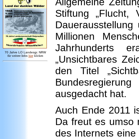
Allgemeine Zeitung
Stiftung „Flucht,
Dauerausstellung 
Millionen Mensc
Jahrhunderts e
7
0 Jahre LO
Landesgr
.
NRW
„Unsichtbares Zeic
für weitere Infos
hie
r
klicken
den Titel „Sich
Bundesregierung 
ausgedacht hat.
Auch Ende 2011 ist
Da freut es umso 
des Internets eine