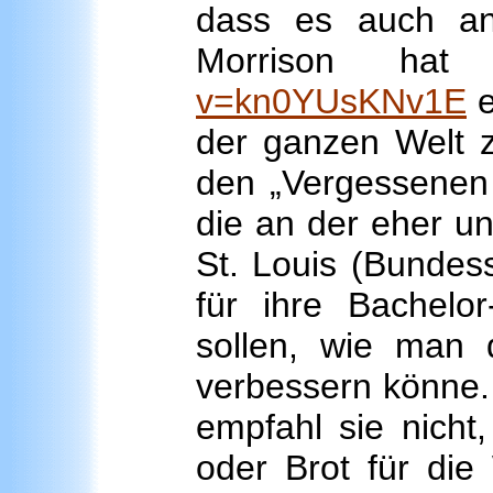
dass es auch an
Morrison ha
v=kn0YUsKNv1E
e
der ganzen Welt z
den „Vergessenen G
die an der eher u
St. Louis (Bundess
für ihre Bachelo
sollen, wie man d
verbessern könne.
empfahl sie nicht
oder Brot für di