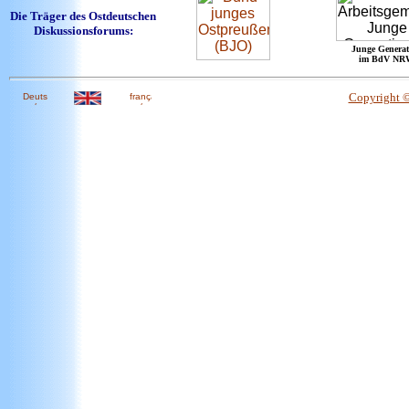
Die Träger des Ostdeutschen
Diskussionsforums:
Junge Generat
im BdV NR
Copyright 