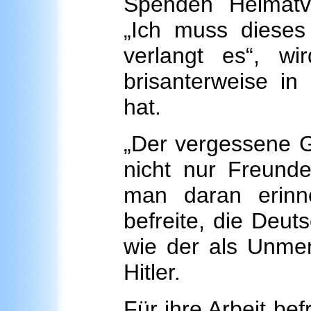
Spenden Heimatver
„Ich muss dieses 
verlangt es“, wir
brisanterweise in 
hat.
„Der vergessene G
nicht nur Freund
man daran erinn
befreite, die Deut
wie der als Unm
Hitler.
Für ihre Arbeit be