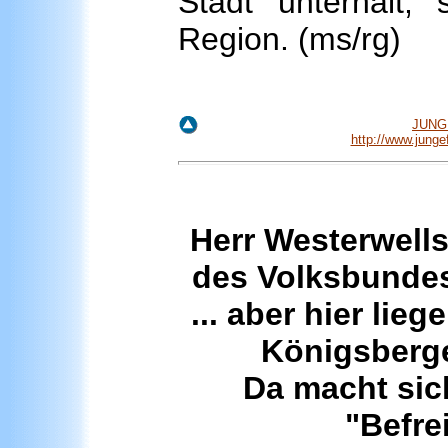
Stadt unterhält, 
Region. (ms/rg)
JUNGE
http://www.jung
Herr Westerwells
des Volksbundes
... aber hier lie
Königsberge
Da macht sic
"Befrei