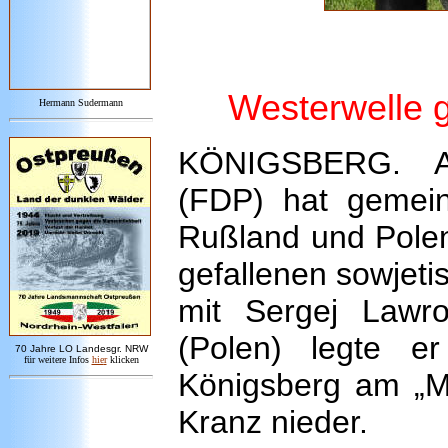
Westerwelle 
Hermann Sudermann
KÖNIGSBERG. Au
(FDP) hat gemei
Rußland und Polen
gefallenen sowjet
mit Sergej Lawr
(Polen) legte 
7
0 Jahre LO
Landesgr
.
NRW
für weitere Infos
hie
r
klicken
Königsberg am „M
Kranz nieder.