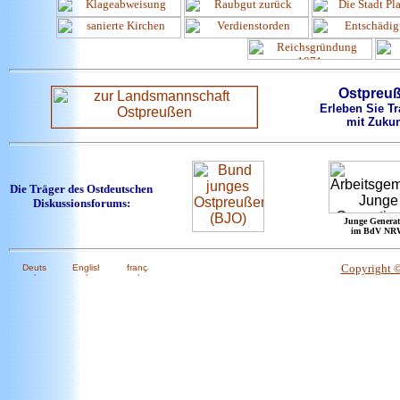
Ostpreu
Erleben Sie Tr
mit Zukun
Die Träger des Ostdeutschen
Diskussionsforums:
Junge Generat
im BdV NR
Copyright 