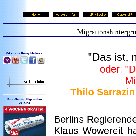
Migrationshintergr
"Das ist, 
Mit uns im Dialog bleiben ...
oder: "
Mi
Thilo Sarrazi
Preußische Allgemeine
Zeitung
Berlins Regierend
Klaus Wowereit ha