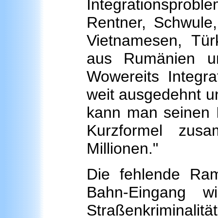
Integrationsprobl
Rentner, Schwule,
Vietnamesen, Tür
aus Rumänien un
Wowereits Integrat
weit ausgedehnt und
kann man seinen In
Kurzformel zusa
Millionen."
Die fehlende Ram
Bahn-Eingang wi
Straßenkriminalitä