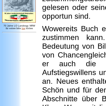
gelesen oder seine
opportun sind.
7
0 Jahre LO
Landesgr
.
NRW
Wowereits Buch e
für weitere Infos
hie
r
klicken
zustimmen kann.
Bedeutung von Bil
von Chancengleich
er auch die No
Aufstiegswillens un
an. Neues enthalt
Schön und für den
Abschnitte über B