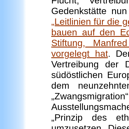
Flucht, Vertrei
Gedenkstätte nu
„Leitlinien für die
bauen auf den Eck
Stiftung, Manfre
vorgelegt hat
. De
Vertreibung der
südöstlichen Euro
dem neunzehnte
„Zwangsmig
Ausstellungsmac
„Prinzip des et
umzusetzen. Diese