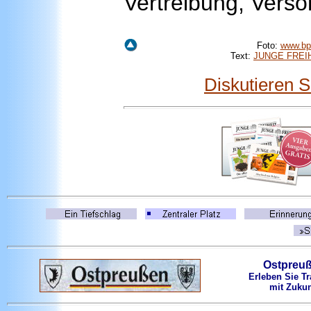
Vertreibung, Versö
Foto:
www.bp
Text:
JUNGE FREIH
Diskutieren 
Ostpreu
Erleben Sie Tr
mit Zukun