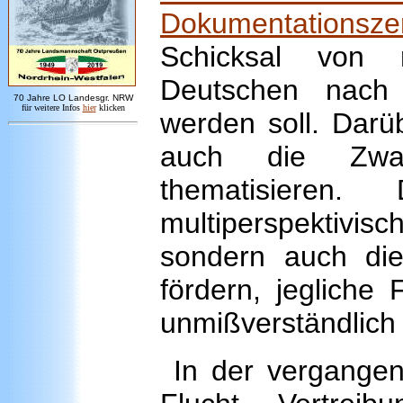
Dokumentationsze
Schicksal von 
Deutschen nach 
7
0 Jahre LO
Landesgr
.
NRW
für weitere Infos
hie
r
klicken
werden soll. Darüb
auch die Zwan
thematisiere
multiperspektiv
sondern auch die
fördern, jegliche
unmißverständlich 
In der vergangen