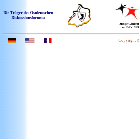
Die Träger des Ostdeutschen
Diskussionsforums:
Junge Generat
im BdV NR
Copyright 