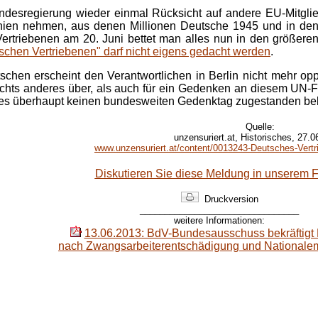
undesregierung wieder einmal Rücksicht auf andere EU-Mitgli
ien nehmen, aus denen Millionen Deutsche 1945 und in den
rtriebenen am 20. Juni bettet man alles nun in den größere
schen Vertriebenen" darf nicht eigens gedacht werden
.
chen erscheint den Verantwortlichen in Berlin nicht mehr op
ichts anderes über, als auch für ein Gedenken an diesem UN-F
eres überhaupt keinen bundesweiten Gedenktag zugestanden b
Quelle:
unzensuriert.at, Historisches, 27.0
www.unzensuriert.at/content/0013243-Deutsches-Vertri
Diskutieren Sie diese Meldung in unserem 
Druckversion
________________________________
weitere Informationen:
13.06.2013: BdV-Bundesausschuss bekräftigt
nach Zwangsarbeiterentschädigung und National