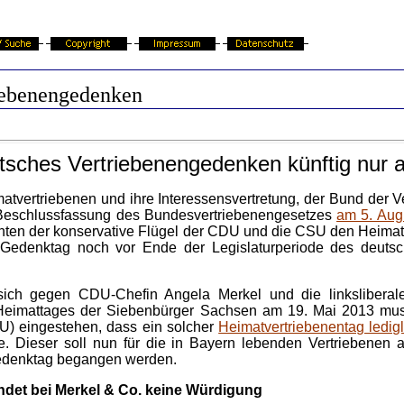
iebenengedenken
sches Vertriebenengedenken künftig nur a
atvertriebenen und ihre Interessensvertretung, der Bund der V
 Beschlussfassung des Bundesvertriebenengesetzes
am 5. Aug
chten der konservative Flügel der CDU und die CSU den Heimat
r Gedenktag noch vor Ende der Legislaturperiode des deut
 sich gegen CDU-Chefin Angela Merkel und die linkslibera
s Heimattages der Siebenbürger Sachsen am 19. Mai 2013 mus
SU) eingestehen, dass ein solcher
Heimatvertriebenentag ledigl
e. Dieser soll nun für die in Bayern lebenden Vertriebenen
edenktag begangen werden.
indet bei Merkel & Co. keine Würdigung