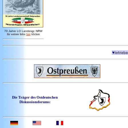
7
0 Jahre LO
Landesgr
.
NRW
für weitere Infos
hie
r
klicken
Die Träger des Ostdeutschen
Diskussionsforums: