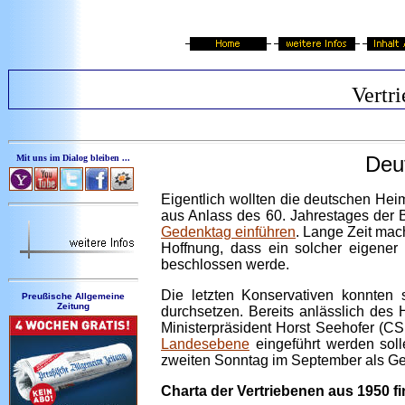
Vertr
Deut
Mit uns im Dialog bleiben ...
Eigentlich wollten die deutschen Heim
aus Anlass des 60. Jahrestages der
Gedenktag einführen
. Lange Zeit ma
Hoffnung, dass ein solcher eigene
beschlossen werde.
Die letzten Konservativen konnten
Preußische Allgemeine
Zeitung
durchsetzen. Bereits anlässlich de
Ministerpräsident Horst Seehofer (C
Landesebene
eingeführt werden soll
zweiten Sonntag im September als G
Charta der Vertriebenen aus 1950 f