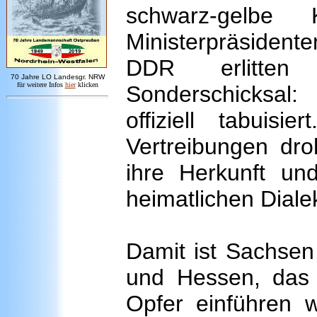
schwarz-gelbe
Ministerpräsident
DDR erlitten 
7
0 Jahre LO
Landesgr
.
NRW
für weitere Infos
hie
r
klicken
Sonderschicksal
offiziell tabui
Vertreibungen dr
ihre Herkunft un
heimatlichen Diale
Damit ist Sachsen
und Hessen, das
Opfer einführen 