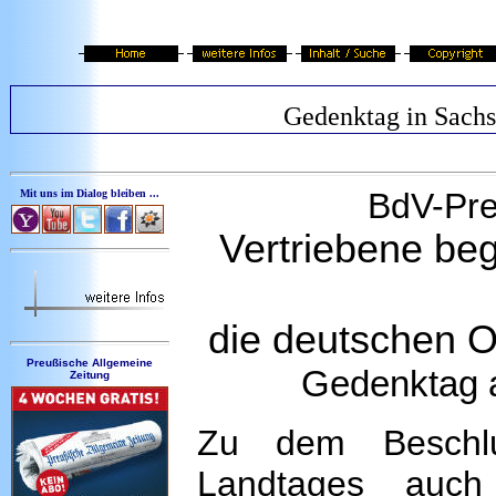
Gedenktag in Sach
BdV
-
Pre
Mit uns im Dialog bleiben ...
Vertriebene be
die deutschen O
Preußische Allgemeine
Gedenktag a
Zeitung
Zu dem Beschlu
Landtages auch