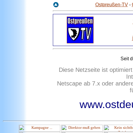
Ostpreußen-TV
-
Seit 
Diese Netzseite ist optimie
In
Netscape ab 7.x oder ander
f
www.ostdeu