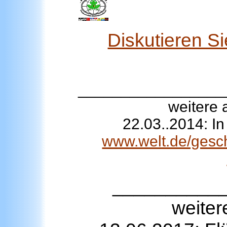
Diskutieren S
_________________
weitere 
22.03..2014: In
www.welt.de/gesch
__________
weiter