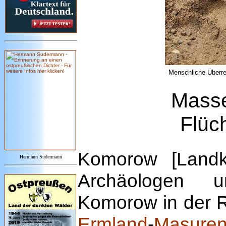
Menschliche Überre
Masse
Flüc
Komorow [Landk
Hermann Sudermann
Archäologen u
Komorow in der R
Ermland
-
Masure