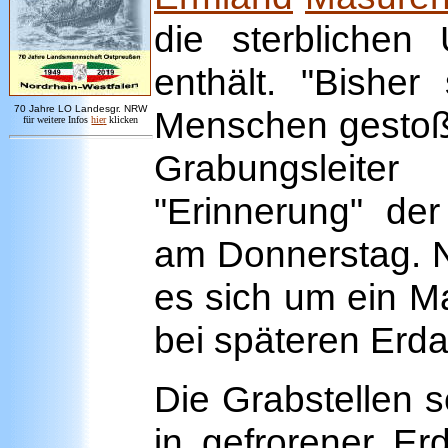
die sterblichen 
enthält. "Bishe
7
0 Jahre LO
Landesgr
.
NRW
Menschen gestoße
für weitere Infos
hie
r
klicken
Grabungsleite
"Erinnerung" de
am Donnerstag. N
es sich um ein M
bei späteren Erda
Die Grabstellen s
in gefrorener Er