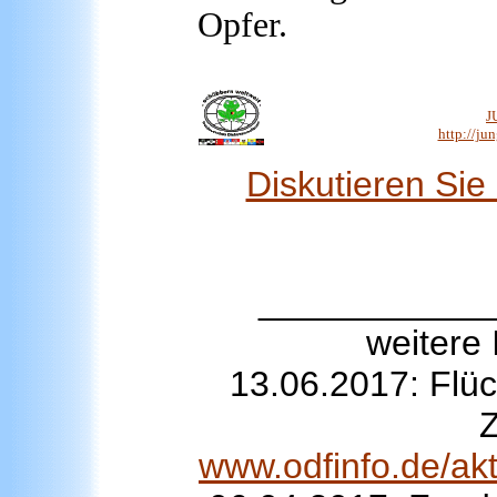
Opfer.
J
http://ju
Diskutieren Si
___________
weitere
13.06.2017: Flüc
Z
www.odfinfo.de/akt