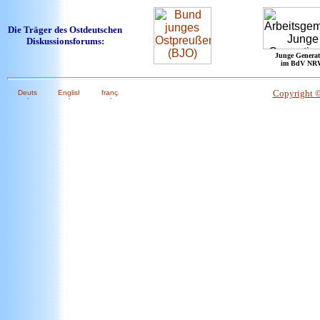
Die Träger des Ostdeutschen
Diskussionsforums:
Junge Generat
im BdV NR
Copyright 