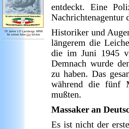
entdeckt. Eine Pol
Nachrichtenagentur d
Historiker und Augen
7
0 Jahre LO
Landesgr
.
NRW
für weitere Infos
hie
r
klicken
längerem die Leiche
die im Juni 1945 v
Demnach wurde den 
zu haben. Das gesa
während die fünf M
mußten.
Massaker an Deuts
Es ist nicht der ers