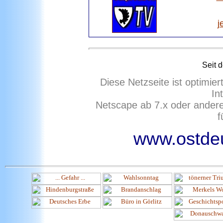
j
Seit 
Diese Netzseite ist optimie
In
Netscape ab 7.x oder ander
f
www.ostdeu