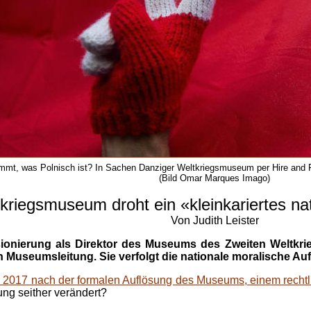
mmt, was Polnisch ist? In Sachen Danziger Weltkriegsmuseum per Hire and Fi
(Bild Omar Marques Imago)
kriegsmuseum droht ein «kleinkariertes na
Von Judith Leister
onierung als Direktor des Museums des Zweiten Weltkrieg
n Museumsleitung. Sie verfolgt die nationale moralische Au
 2017 nach der formalen Auflösung des Museums, einem rechtli
ung seither verändert?