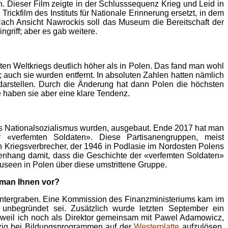
. Dieser Film zeigte in der Schlusssequenz Krieg und Leid in
rickfilm des Instituts für Nationale Erinnerung ersetzt, in dem
ach Ansicht Nawrockis soll das Museum die Bereitschaft der
ngriff; aber es gab weitere.
en Weltkriegs deutlich höher als in Polen. Das fand man wohl
 auch sie wurden entfernt. In absoluten Zahlen hatten nämlich
 darstellen. Durch die Änderung hat dann Polen die höchsten
 haben sie aber eine klare Tendenz.
 des Nationalsozialismus wurden, ausgebaut. Ende 2017 hat man
«verfemten Soldaten». Diese Partisanengruppen, meist
 Kriegsverbrecher, der 1946 in Podlasie im Nordosten Polens
menhang damit, dass die Geschichte der «verfemten Soldaten»
useen in Polen über diese umstrittene Gruppe.
t man Ihnen vor?
 untergraben. Eine Kommission des Finanzministeriums kam im
unbegründet sei. Zusätzlich wurde letzten September ein
, weil ich noch als Direktor gemeinsam mit Pawel Adamowicz,
nzig bei Bildungsprogrammen auf der
Westerplatte
aufzulösen.