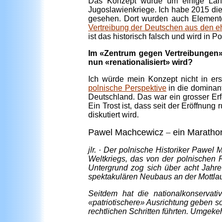
Das Konzept wurde um einige Lände
Jugoslawienkriege. Ich habe 2015 die
gesehen. Dort wurden auch Elemente
Vertreibung der Deutschen aus den e
ist das historisch falsch und wird in 
Im «Zentrum gegen Vertreibungen» i
nun «renationalisiert» wird?
Ich würde mein Konzept nicht in ers
polnische Perspektive
in die dominant
Deutschland. Das war ein grosser Erfo
Ein Trost ist, dass seit der Eröffnun
diskutiert wird.
Pawel Machcewicz
–
ein Marath
jlr. · Der polnische Historiker Pawe
Weltkriegs, das von der polnischen 
Untergrund zog sich über acht Jahr
spektakulären Neubaus an der Mottlau
Seitdem hat die nationalkonservat
«patriotischere» Ausrichtung geben s
rechtlichen Schritten führten. Umgeke