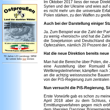
Im Oktober 2017 liess der neue Direk
Syrien und der Ukraine und wies auf da
es nicht mehr um die universale Erf
Polen stärken, zu den Waffen zu greife
Auch bei der Darstellung einiger St
Ja. Zum Beispiel war die Zahl der Pa
zu wenig «heroisch» und hat die Zahle
die Sowjetunion und Deutschland die
Opferzahlen, nämlich 20 Prozent der 
Hat die neue Direktion bereits neue 
7
0 Jahre LO
Landesgr
.
NRW
für weitere Infos
hie
r
klicken
Man hat die Bereiche über Polen, die 
eine Ausstellung über Romuald R
Weltkriegsteilnehmer, kämpften nach
an die achtzig weissrussische Bauer
von der PiS-Regierung zum zentralen 
Nun versucht die PiS-Regierung, Sie
Erste Vorwürfe gab es schon zu mein
April 2018 aber zu dem Schluss, d
Ermittlungsverfahren gegen mich erö
dem liberalen Danziger Bürgermeist