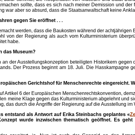
larmachen sollte, dass es sich nach meiner Demission und de
ung war aber so absurd, dass die Staatsanwaltschaft keine Ankl
hren gegen Sie eröffnet . . .
 gemacht werden, dass die Baukosten während der achtjährigen B
hl von der Regierung als auch vom Kulturministerium überprüf
itet habe.
gen das Museum?
 an der Ausstellungskonzeption beteiligten Historikern gegen
tands. Der Prozess beginnt am 18. Juli. Die Hasskampagne ge
ropäischen Gerichtshof für Menschenrechte eingereicht. Wi
uf Artikel 6 der Europäischen Menschenrechtskonvention, demzu
len meine Klage gegen das Kulturministerium abgelehnt und sich
g, das durch die Angriffe der Regierung auf die Ausstellung im
 entstand als Antwort auf Erika Steinbachs geplantes «
Z
onzept wurde inzwischen thematisch geöffnet. Es geht 