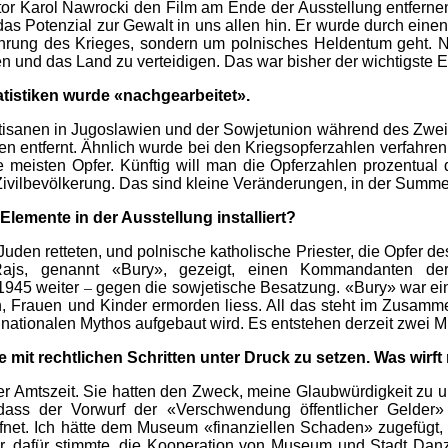
tor Karol Nawrocki den Film am Ende der Ausstellung entfernen
s Potenzial zur Gewalt in uns allen hin. Er wurde durch einen T
ahrung des Krieges, sondern um polnisches Heldentum geht. N
n und das Land zu verteidigen. Das war bisher der wichtigste Ei
atistiken wurde «nachgearbeitet».
rtisanen in Jugoslawien und der Sowjetunion während des Zweit
n entfernt. Ähnlich wurde bei den Kriegsopferzahlen verfahren;
 meisten Opfer. Künftig will man die Opferzahlen prozentual
Zivilbevölkerung. Das sind kleine Veränderungen, in der Summe
Elemente in der Ausstellung installiert?
Juden retteten, und polnische katholische Priester, die Opfer
ajs, genannt «Bury», gezeigt, einen Kommandanten der 
 1945 weiter
–
gegen die sowjetische Besatzung. «Bury» war ein
n, Frauen und Kinder ermorden liess. All das steht im Zusam
nationalen Mythos aufgebaut wird. Es entstehen derzeit zwei M
 mit rechtlichen Schritten unter Druck zu setzen. Was wirf
er Amtszeit. Sie hatten den Zweck, meine Glaubwürdigkeit zu
ass der Vorwurf der «Verschwendung öffentlicher Gelder» 
ffnet. Ich hätte dem Museum «finanziellen Schaden» zugefügt
er, dafür stimmte, die Kooperation von Museum und Stadt Da