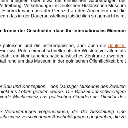
ern integriert oder etwa die ethnischen Säuberungen der
, Vertreibung, Versöhnung» im Deutschen Historischen Museum
n Eindruck war, dass der Genozid an den Armeniern und die
Wenn das in der Dauerausstellung tatsächlich so gemacht wird,
e Ironie der Geschichte, dass Ihr internationales Museum
ie polnische und die osteuropäische, aber auch die
deutsch-
Hier war Polen einmal schneller als der Westen, vor allem als
fahr, ein kleinkariertes nationalistisches Zentrum zu werden.
tail rund um das Museum in der polnischen Öffentlichkeit breit
ei Bau und Konzeption
–
des Danziger Museums des Zweiten
rojekt ins Leben gerufen wurde. Die Bauzeit auf schwierigem
wurde Machcewicz aus politischen Gründen als Direktor des
rse Veränderungen vorgenommen, die der Ausstellung eine
 Machcewicz verschiedenen Anschuldigungen gegenüber, die zu