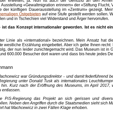
r erweitert, ja. Nun ist auch der Genozid an den Armeni
 Ausstellung «Gewaltmigration erinnern» der «Stiftung Flucht
 der künftigen Dauerausstellung im «Zentrum» gezeigt. Mei
hemaligen Ostgebieten
auf eine Stufe gestellt werden sollen. 
Polen und in Tschechien viel Widerstand und Ärger hervorrufen.
st das Konzept internationaler geworden. Ist es nicht ein
ter Linie als «international» bezeichnen. Mein Ansatz hat d
e westliche Erzählung eingebettet. Aber ich gebe Ihnen recht: 
lg, der nun leider zunichtegemacht wird. Das Museum ist in Ge
g rund 600.000 Besucher dort waren und dass bis heute jedes De
onmann
l Machcewicz war Gründungsdirektor
–
und damit federführend b
Regierung unter Donald Tusk als internationales Leuchtturmp
e hin. Kurz nach der Eröffnung des Museums, im April 2017, 
 entlassen.
ive PiS-Regierung das Projekt an sich gerissen und dive
ollen. Neben den Angriffen durch die Staatsmedien sieht sich
hrt hat Machcewicz in zwei Fällen Klage erhoben.