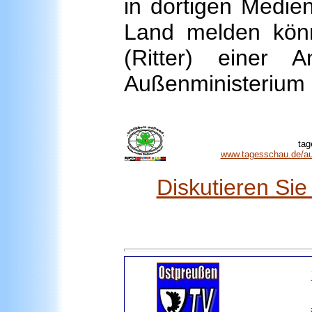
in dortigen Medie
Land melden kön
(Ritter) einer 
Außenministerium m
tag
www.tagesschau.de/au
Diskutieren Si