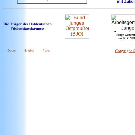
mit Zukun
Die Träger des Ostdeutschen
Diskussionsforums:
Junge Generat
im BdV NR
Copyright 