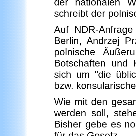
der nationalen W
schreibt der polnisc
Auf NDR-Anfrage t
Berlin, Andrzej Pr
polnische Äußer
Botschaften und 
sich um "die übli
bzw. konsularische
Wie mit den gesa
werden soll, stehe
Bisher gebe es n
für das Gesetz.