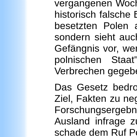
vergangenen Woche i
historisch falsch
besetzten Polen a
sondern sieht auc
Gefängnis vor, we
polnischen Staa
Verbrechen gegebe
Das Gesetz bedro
Ziel, Fakten zu ne
Forschungsergebni
Ausland infrage zu
schade dem Ruf Pol