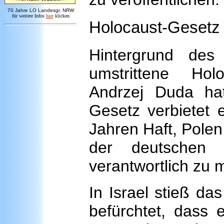
7
0 Jahre LO
Landesgr
.
NRW
für weitere Infos
hie
r
klicken
Holocaust-Gesetz s
Hintergrund des
umstrittene Hol
Andrzej Duda hat
Gesetz verbietet 
Jahren Haft, Polen
der deutschen 
verantwortlich zu 
In Israel stieß das
befürchtet, dass 