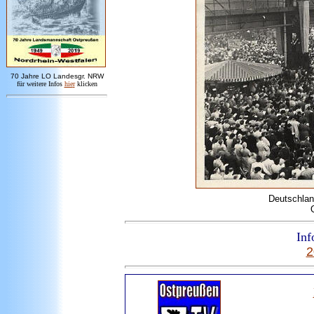
7
0 Jahre LO
Landesgr
.
NRW
für weitere Infos
hie
r
klicken
Deutschlan
Inf
2