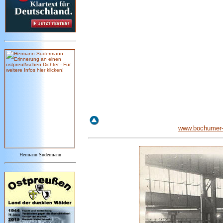
www.bochumer-g
Hermann Sudermann