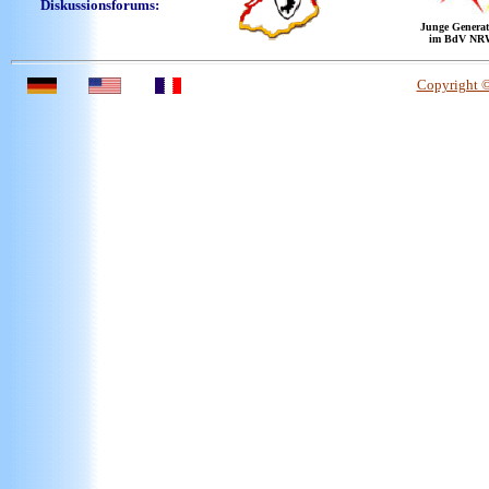
Diskussionsforums:
Junge Generat
im BdV NR
Copyright 