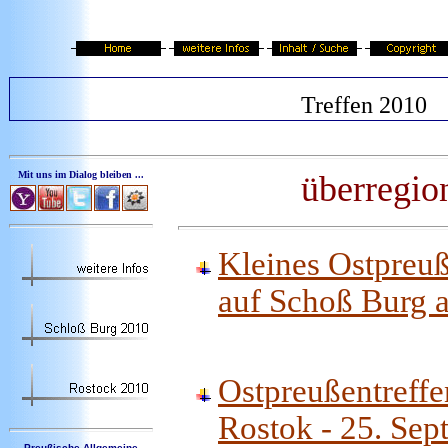
Treffen 2010
Mit uns im Dialog bleiben ...
überregio
Kleines Ostpreu
auf Schoß Burg a
Ostpreußentref
Rostok - 25. Se
Preußische Allgemeine