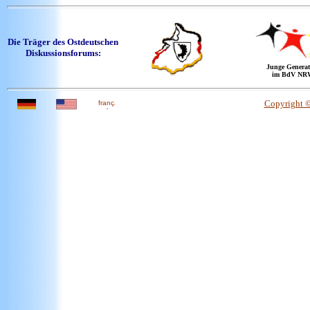
Die Träger des Ostdeutschen
Diskussionsforums:
Junge Generat
im BdV NR
Copyright 