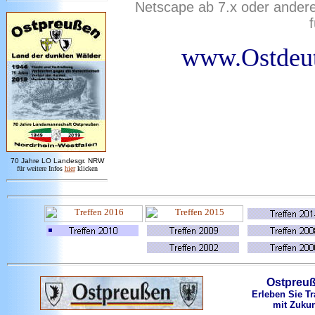
Netscape ab 7.x oder ander
www.Ostdeut
7
0 Jahre LO
Landesgr
.
NRW
für weitere Infos
hie
r
klicken
Ostpreu
Erleben Sie Tr
mit Zukun