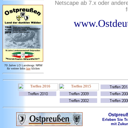
Netscape ab 7.x oder ander
www.Ostdeut
7
0 Jahre LO
Landesgr
.
NRW
für weitere Infos
hie
r
klicken
Ostpreu
Erleben Sie Tr
mit Zukun