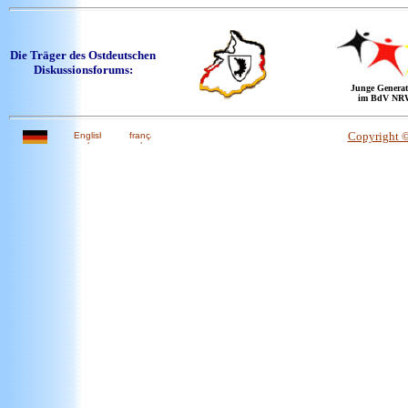
Die Träger des Ostdeutschen
Diskussionsforums:
Junge Generat
im BdV NR
Copyright 