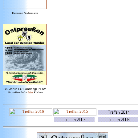
Hermann Sudermann
7
0 Jahre LO
Landesgr
.
NRW
für weitere Infos
hie
r
klicken