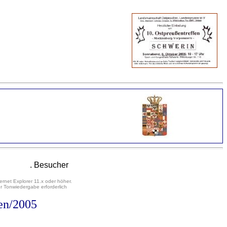
. Besucher
ernet Explorer 11.x oder höher.
 Tonwiedergabe erforderlich
en/2005