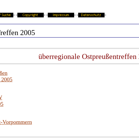
reffen 2005
überregionale Ostpreußentreffen
ußen
i 2005
W
05
rg-Vorpommern