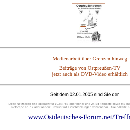
Medienarbeit über Grenzen hinweg
Beiträge von Ostpreußen-TV
jetzt auch als DVD-Video erhältlich
Seit dem 02.01.2005 sind Sie der
Diese Netzseiten sind optimiert für 1024x768 oder höher und 24 Bit Farbtiefe sowie MS-Int
Netscape ab 7.x oder andere Browser mit Einschränkungen verwendbar. - Soundkarte für
www.Ostdeutsches-Forum.net/Treff