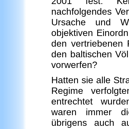
2001 fest. Kei
nachfolgendes Ver
Ursache und Wi
objektiven Einord
den vertriebenen 
den baltischen Vö
vorwerfen?
Hatten sie alle St
Regime verfolgt
entrechtet wurd
waren immer die
übrigens auch a