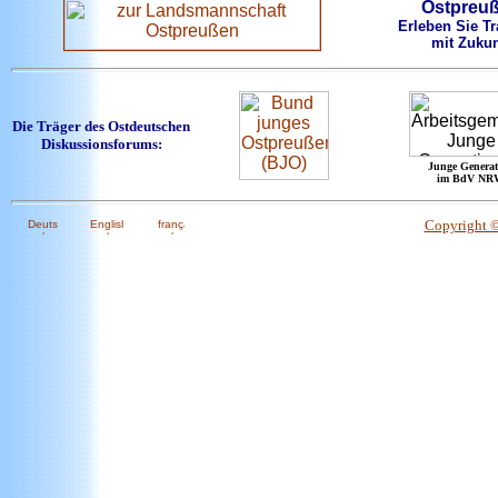
Ostpreu
Erleben Sie Tr
mit Zukun
Die Träger des Ostdeutschen
Diskussionsforums:
Junge Generat
im BdV NR
Copyright 