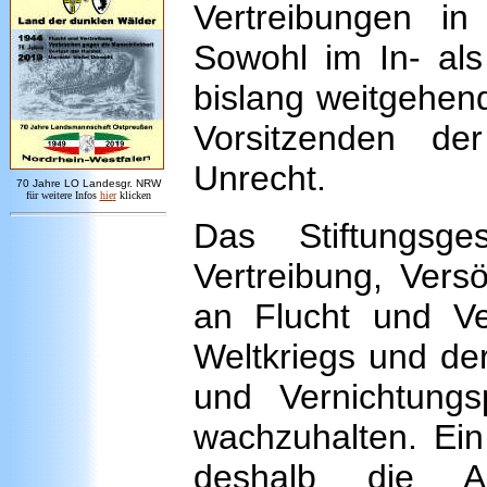
Vertreibungen in 
Sowohl im In- als
bislang weitgehen
Vorsitzenden de
Unrecht.
7
0 Jahre LO
Landesgr
.
NRW
für weitere Infos
hie
r
klicken
Das Stiftungsge
Vertreibung, Vers
an Flucht und Ve
Weltkriegs und der
und Vernichtungs
wachzuhalten. Ein
deshalb die Au