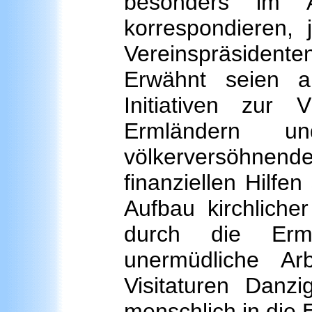
besonders im A
korrespondieren,
Vereinspräsident
Erwähnt seien al
Initiativen zur 
Ermländern 
völkerversöhnende 
finanziellen Hilfe
Aufbau kirchliche
durch die Ermlä
unermüdliche Ar
Visitaturen Danz
menschlich in die E