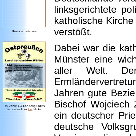
linksgerichtete po
katholische Kirche 
verstößt.
Hermann Sudermann
Dabei war die kath
Münster eine wich
aller Welt. D
Ermländervertret
Jahren gute Bezi
Bischof Wojciech 
7
0 Jahre LO
Landesgr
.
NRW
für weitere Infos
hie
r
klicken
ein deutscher Prie
deutsche Volksgr