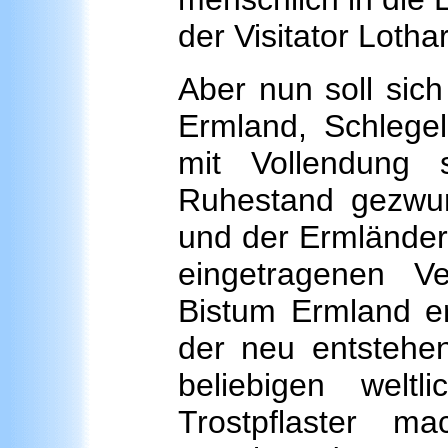
der Visitator Loth
Aber nun soll sich
Ermland, Schlege
mit Vollendung 
Ruhestand gezwun
und der Ermländerr
eingetragenen V
Bistum Ermland erl
der neu entstehen
beliebigen weltli
Trostpflaster m