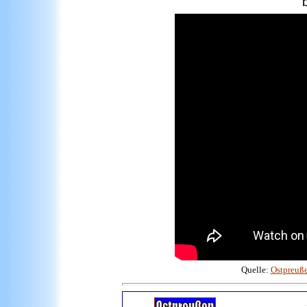
b
Quelle:
Ostpreuß